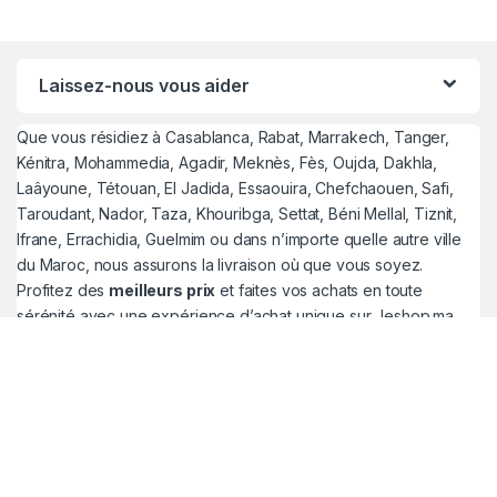
Laissez-nous vous aider
Que vous résidiez à Casablanca, Rabat, Marrakech, Tanger,
Kénitra, Mohammedia, Agadir, Meknès, Fès, Oujda, Dakhla,
Laâyoune, Tétouan, El Jadida, Essaouira, Chefchaouen, Safi,
Taroudant, Nador, Taza, Khouribga, Settat, Béni Mellal, Tiznit,
Ifrane, Errachidia, Guelmim ou dans n’importe quelle autre ville
du Maroc, nous assurons la livraison où que vous soyez.
Profitez des
meilleurs prix
et faites vos achats en toute
sérénité avec une expérience d’achat unique sur Jeshop.ma.