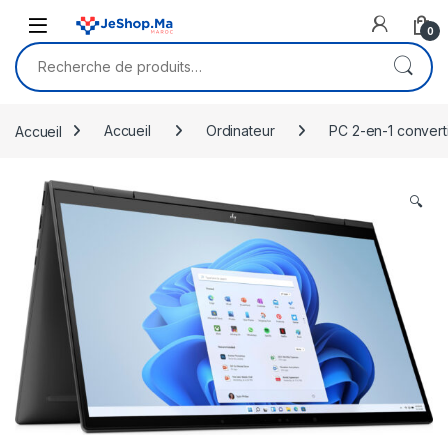
Skip to navigation
Skip to content
0
Recherche pour :
Accueil
Accueil
Ordinateur
PC 2-en-1 converti
🔍