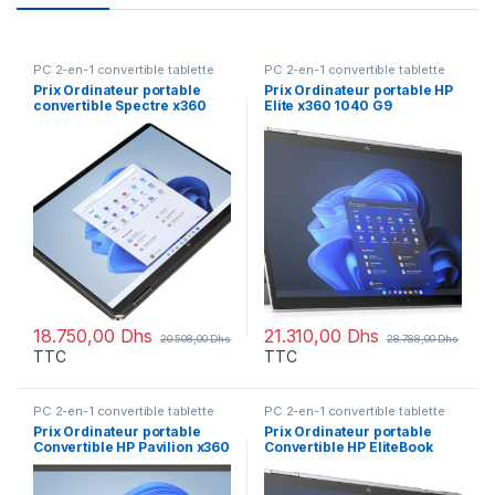
PC 2-en-1 convertible tablette
PC 2-en-1 convertible tablette
Prix Ordinateur portable
Prix Ordinateur portable HP
convertible Spectre x360
Elite x360 1040 G9
14-ef2003nk (845A1EA) –
(5P7U7ES) – 28788.00 –
20508.00 – 20508.00
28788.00
18.750,00
Dhs
21.310,00
Dhs
20.508,00
Dhs
28.788,00
Dhs
TTC
TTC
PC 2-en-1 convertible tablette
PC 2-en-1 convertible tablette
Prix Ordinateur portable
Prix Ordinateur portable
Convertible HP Pavilion x360
Convertible HP EliteBook
15-er1001nk (6L9K9EA) – –
x360 1040 G9 (5P7V2ES) –
28518.00 – 28518.00