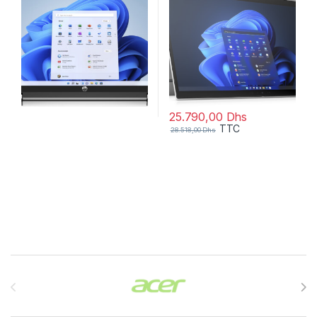
25.790,00
Dhs
TTC
28.518,00
Dhs
Brands Carousel