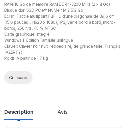
RAM: 16 Go de mémoire RAM DDR4-3200 MHz (2 x 8 Go)
Disque dur: SSD PCIe® NVMe™ M.2 512 Go
Écran: Tactile multipoint Full HD d’une diagonale de 39,6 cm
(15,6 pouces), (1920 x 1080), IPS, verre bord à bord, micro-
bords, 250 nits, 45 % NTSC
Carte graphique: Intégré
Windows 11 Édition Familiale unilingue
Clavier: Clavier noir nuit, rétroéclairé, de grande taille, Français
(AZERTY)
Poids: À partir de 1,7 kg
Comparer
Description
Avis