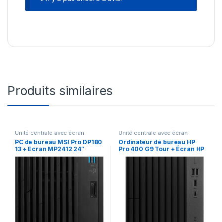
Produits similaires
Unité centrale avec écran
Unité centrale avec écran
PC de bureau MSI Pro DP180
Ordinateur de bureau HP
13 + Ecran MP2412 24″
Pro 400 G9 Tour + Écran HP
P22V (6U4U6EA)