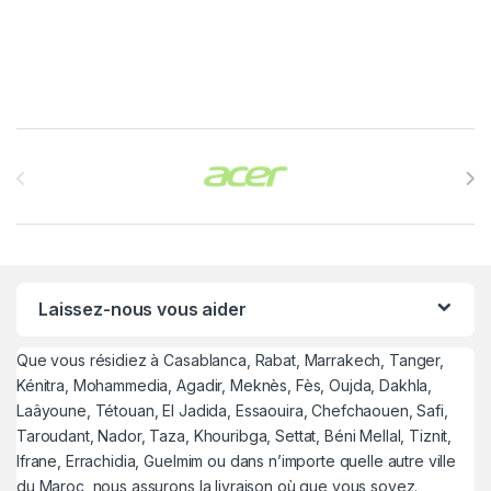
Brands Carousel
Laissez-nous vous aider
Que vous résidiez à Casablanca, Rabat, Marrakech, Tanger,
Kénitra, Mohammedia, Agadir, Meknès, Fès, Oujda, Dakhla,
Laâyoune, Tétouan, El Jadida, Essaouira, Chefchaouen, Safi,
Taroudant, Nador, Taza, Khouribga, Settat, Béni Mellal, Tiznit,
Ifrane, Errachidia, Guelmim ou dans n’importe quelle autre ville
du Maroc, nous assurons la livraison où que vous soyez.