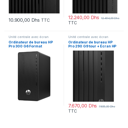
12.240,00
Dhs
12.494,00
Dhs
10.900,00
Dhs
TTC
TTC
Unité centrale avec écran
Unité centrale avec écran
Ordinateur de bureau HP
Ordinateur de bureau HP
Pro 300 G6 Format
Pro 290 G9 tour + Écran HP
microtour + Ecran HP P22v
P22V G5 FHD (9M946AT)
(2T8E0ES)
7.670,00
Dhs
7.835,00
Dhs
TTC