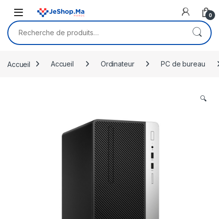
Skip to navigation
Skip to content
0
Recherche pour :
Accueil
Accueil
Ordinateur
PC de bureau
🔍