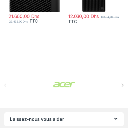
12.030,00
Dhs
21.660,00
Dhs
13.584,00
Dhs
TTC
TTC
25.452,00
Dhs
Brands Carousel
Laissez-nous vous aider