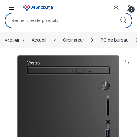
Skip to navigation
Skip to content
0
Recherche pour :
Accueil
Accueil
Ordinateur
PC de bureau
🔍