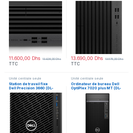
(7B013EA)
11.600,00
Dhs
13.690,00
Dhs
13.428,00
Dhs
13.976,00
Dhs
TTC
TTC
Unité centrale seule
Unité centrale seule
Station de travail fixe
Ordinateur de bureau Dell
Dell Precision 3660 (DL-
OptiPlex 7020 plus MT (DL-
PR3660-I7)
OP7020PLUS-I7-W)