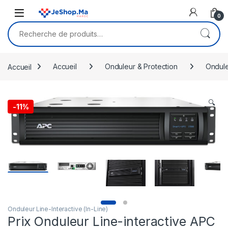
Skip to navigation
Skip to content
0
Recherche pour :
Accueil
Accueil
Onduleur & Protection
Ondul
🔍
-
11%
Onduleur Line-Interactive (In-Line)
Prix Onduleur Line-interactive APC