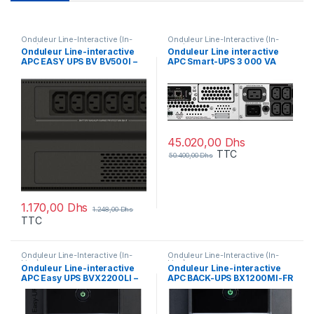
Onduleur Line-Interactive (In-
Onduleur Line-Interactive (In-
Line)
Line)
Onduleur Line-interactive
Onduleur Line interactive
APC EASY UPS BV BV500I –
APC Smart-UPS 3 000 VA
300 W / 500VA – 6 prises C13
Rack (SMT3000RMI2UNC)
45.020,00
Dhs
TTC
50.400,00
Dhs
1.170,00
Dhs
1.248,00
Dhs
TTC
Onduleur Line-Interactive (In-
Onduleur Line-Interactive (In-
Line)
Line)
Onduleur Line-interactive
Onduleur Line-interactive
APC Easy UPS BVX2200LI –
APC BACK-UPS BX1200MI-FR
1200 W / 2200 VA – 6 sorties
– 650 W/ 1200VA – 4 prises
C19
Fr (Schuko)