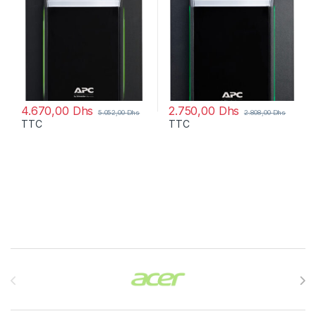
4.670,00
Dhs
2.750,00
Dhs
5.052,00
Dhs
2.808,00
Dhs
TTC
TTC
Brands Carousel