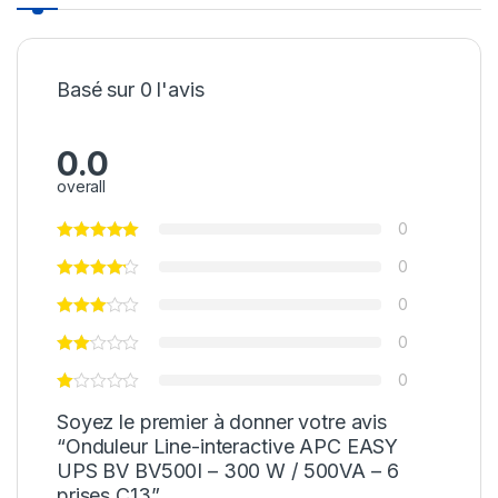
Basé sur 0 l'avis
0.0
overall
0
0
0
0
0
Soyez le premier à donner votre avis
“Onduleur Line-interactive APC EASY
UPS BV BV500I – 300 W / 500VA – 6
prises C13”