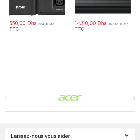
550,00
Dhs
14.110,00
Dhs
554,00
Dhs
15.792,00
Dhs
TTC
TTC
Brands Carousel
Laissez-nous vous aider