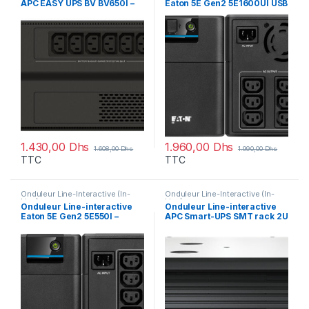
APC EASY UPS BV BV650I –
Eaton 5E Gen2 5E1600UI USB
375 W / 650 VA – 6 prises C13
– 900 W / 1600 VA – 6 prises
C13
1.430,00
Dhs
1.960,00
Dhs
1.608,00
Dhs
1.990,00
Dhs
TTC
TTC
Onduleur Line-Interactive (In-
Onduleur Line-Interactive (In-
Line)
Line)
Onduleur Line-interactive
Onduleur Line-interactive
Eaton 5E Gen2 5E550I –
APC Smart-UPS SMT rack 2U
300W / 500 VA – 4 prises C13
1000VA – 230V
(SMT1000RMI2UC)