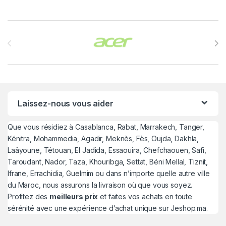
Brands Carousel
Laissez-nous vous aider
Que vous résidiez à Casablanca, Rabat, Marrakech, Tanger,
Kénitra, Mohammedia, Agadir, Meknès, Fès, Oujda, Dakhla,
Laâyoune, Tétouan, El Jadida, Essaouira, Chefchaouen, Safi,
Taroudant, Nador, Taza, Khouribga, Settat, Béni Mellal, Tiznit,
Ifrane, Errachidia, Guelmim ou dans n’importe quelle autre ville
du Maroc, nous assurons la livraison où que vous soyez.
Profitez des
meilleurs prix
et faites vos achats en toute
sérénité avec une expérience d’achat unique sur Jeshop.ma.