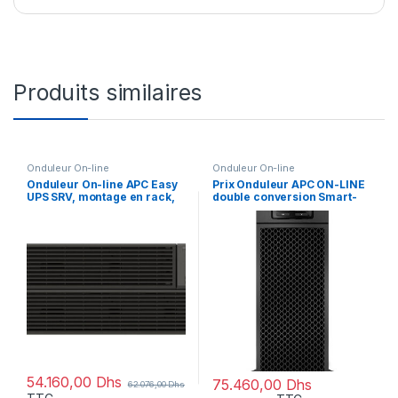
Produits similaires
Onduleur On-line
Onduleur On-line
Onduleur On-line APC Easy
Prix Onduleur APC ON-LINE
UPS SRV, montage en rack,
double conversion Smart-
10 kVA 230 V (SRV10KRI)
UPS SRT 5 000VA 230V
(SRT5KRMXLI) – 84480.00 –
84480.00
54.160,00
Dhs
75.460,00
Dhs
62.076,00
Dhs