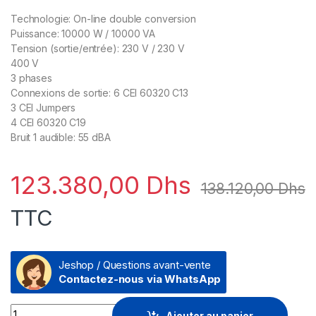
Technologie: On-line double conversion
Puissance: 10000 W / 10000 VA
Tension (sortie/entrée): 230 V / 230 V
400 V
3 phases
Connexions de sortie: 6 CEI 60320 C13
3 CEI Jumpers
4 CEI 60320 C19
Bruit 1 audible: 55 dBA
123.380,00
Dhs
138.120,00
Dhs
TTC
Jeshop / Questions avant-vente
Contactez-nous via WhatsApp
Prix Onduleur APC ON-LINE double conversion Smart-UPS SRT
Ajouter au panier