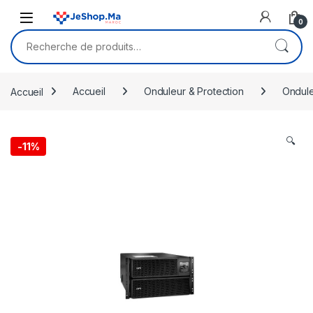
Skip to navigation
Skip to content
0
Recherche pour :
Accueil
Accueil
Onduleur & Protection
Ondul
🔍
-
11%