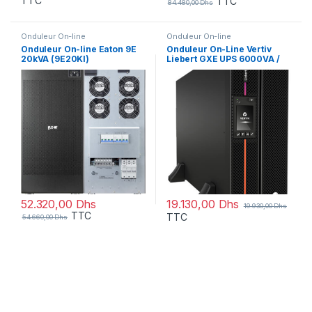
TTC
TTC
84.480,00
Dhs
Onduleur On-line
Onduleur On-line
Onduleur On-line Eaton 9E
Onduleur On-Line Vertiv
20kVA (9E20KI)
Liebert GXE UPS 6000VA /
6000W – 1 prise (GXE3-
6000IRT4UXL)
19.130,00
Dhs
52.320,00
Dhs
19.930,00
Dhs
TTC
TTC
54.660,00
Dhs