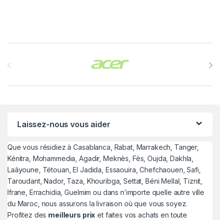
Brands Carousel
Laissez-nous vous aider
Que vous résidiez à Casablanca, Rabat, Marrakech, Tanger,
Kénitra, Mohammedia, Agadir, Meknès, Fès, Oujda, Dakhla,
Laâyoune, Tétouan, El Jadida, Essaouira, Chefchaouen, Safi,
Taroudant, Nador, Taza, Khouribga, Settat, Béni Mellal, Tiznit,
Ifrane, Errachidia, Guelmim ou dans n’importe quelle autre ville
du Maroc, nous assurons la livraison où que vous soyez.
Profitez des
meilleurs prix
et faites vos achats en toute