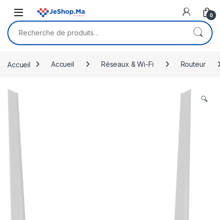
Skip to navigation
Skip to content
0
Recherche pour :
Accueil
Accueil
Réseaux & Wi-Fi
Routeur
🔍