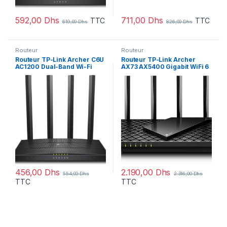
592,00
Dhs
711,00
Dhs
TTC
TTC
619,00
Dhs
826,00
Dhs
Routeur
Routeur
Routeur TP-Link Archer C6U
Routeur TP-Link Archer
AC1200 Dual-Band Wi-Fi
AX73 AX5400 Gigabit WiFi 6
(ARCHERC6U)
bi-bande (ARCHERAX73)
456,00
Dhs
2.190,00
Dhs
554,00
Dhs
2.316,00
Dhs
TTC
TTC