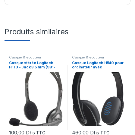
Produits similaires
Casque & écouteur
Casque & écouteur
Casque stéréo Logitech
Casque Logitech H540 pour
H110 – Jack 3,5 mm (981-
ordinateur avec
000271)
microphone anti-parasite –
USB (981-000480)
100,00
Dhs
460,00
Dhs
TTC
TTC