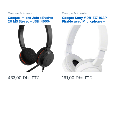
Casque & écouteur
Casque & écouteur
Casque-micro Jabra Evolve
Casque Sony MDR-ZX110AP
20 MS Stereo – USB (4999-
‎Pliable avec Microphone –
823-109)
Jack 3,5 mm
(MDRZX110APWZE)
433,00
Dhs
191,00
Dhs
TTC
TTC