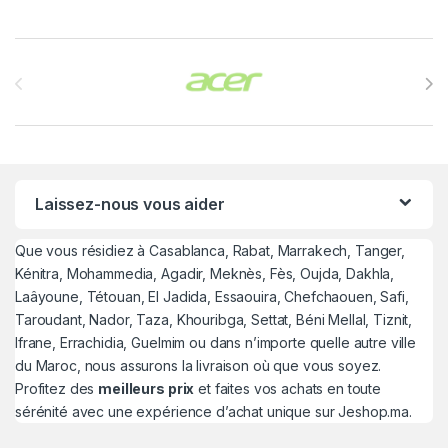
Brands Carousel
Laissez-nous vous aider
Que vous résidiez à Casablanca, Rabat, Marrakech, Tanger,
Kénitra, Mohammedia, Agadir, Meknès, Fès, Oujda, Dakhla,
Laâyoune, Tétouan, El Jadida, Essaouira, Chefchaouen, Safi,
Taroudant, Nador, Taza, Khouribga, Settat, Béni Mellal, Tiznit,
Ifrane, Errachidia, Guelmim ou dans n’importe quelle autre ville
du Maroc, nous assurons la livraison où que vous soyez.
Profitez des
meilleurs prix
et faites vos achats en toute
sérénité avec une expérience d’achat unique sur Jeshop.ma.