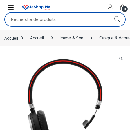
Skip to navigation
Skip to content
0
Recherche pour :
Accueil
Accueil
Image & Son
Casque & écout
🔍