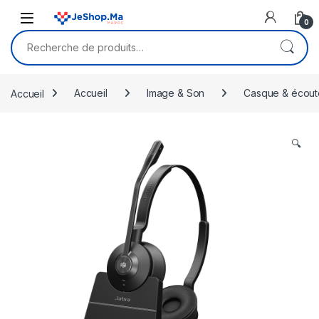
Skip to navigation
Skip to content
0
Recherche pour :
Accueil
Accueil
Image & Son
Casque & écout
🔍