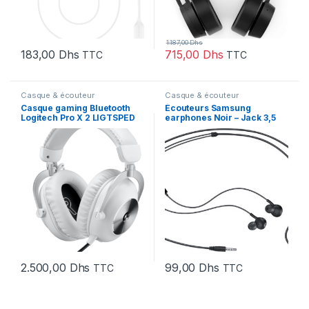
1.187,00
Dhs
183,00
Dhs
715,00
Dhs
TTC
TTC
Casque & écouteur
Casque & écouteur
Casque gaming Bluetooth
Écouteurs Samsung
Logitech Pro X 2 LIGTSPED
earphones Noir – Jack 3,5
(981-001269)
mm (EO-IA500BBEGWW)
2.500,00
Dhs
99,00
Dhs
TTC
TTC