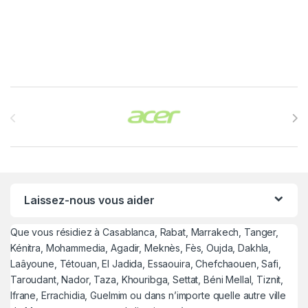
Brands Carousel
Laissez-nous vous aider
Que vous résidiez à Casablanca, Rabat, Marrakech, Tanger,
Kénitra, Mohammedia, Agadir, Meknès, Fès, Oujda, Dakhla,
Laâyoune, Tétouan, El Jadida, Essaouira, Chefchaouen, Safi,
Taroudant, Nador, Taza, Khouribga, Settat, Béni Mellal, Tiznit,
Ifrane, Errachidia, Guelmim ou dans n’importe quelle autre ville