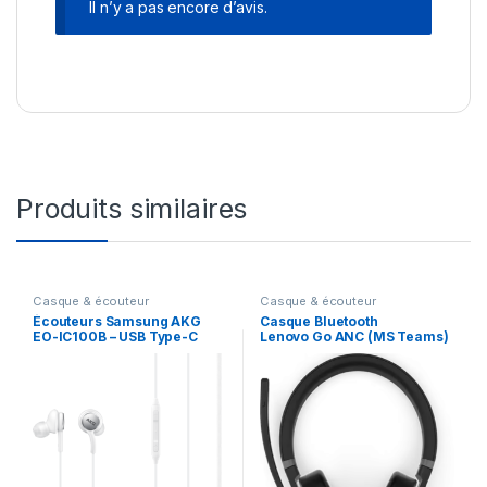
Il n’y a pas encore d’avis.
Produits similaires
Casque & écouteur
Casque & écouteur
Écouteurs Samsung AKG
Casque Bluetooth
EO-IC100B – USB Type-C
Lenovo Go ANC (MS Teams)
(EO-IC100BWEGWW)
(4XD1C99221)