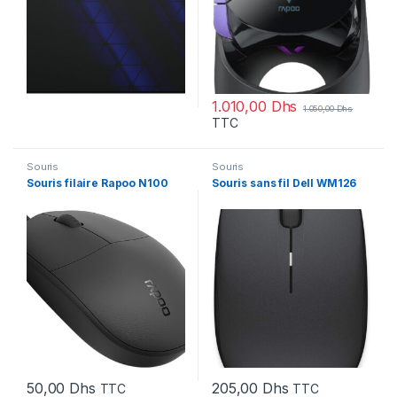
1.010,00
Dhs
1.050,00
Dhs
TTC
Souris
Souris
Souris filaire Rapoo N100
Souris sans fil Dell WM126
50,00
Dhs
205,00
Dhs
TTC
TTC