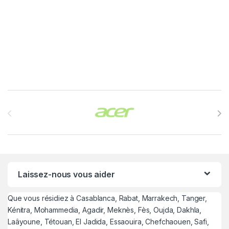
Brands Carousel
Laissez-nous vous aider
Que vous résidiez à Casablanca, Rabat, Marrakech, Tanger,
Kénitra, Mohammedia, Agadir, Meknès, Fès, Oujda, Dakhla,
Laâyoune, Tétouan, El Jadida, Essaouira, Chefchaouen, Safi,