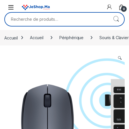
Skip to navigation
Skip to content
0
Recherche pour :
Accueil
Accueil
Périphérique
Souris & Clavier
🔍