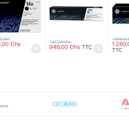
00
Dhs
1.668,00
1.327,00
Dhs
0,00
Dhs
1.260
946,00
Dhs
TTC
TTC