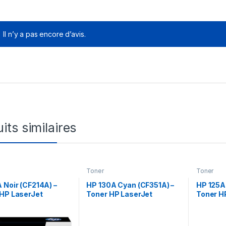
Il n’y a pas encore d’avis.
its similaires
Toner
Toner
 Noir (CF214A) –
HP 130A Cyan (CF351A) –
HP 125A
 HP LaserJet
Toner HP LaserJet
Toner H
ine
d’origine
d’origin