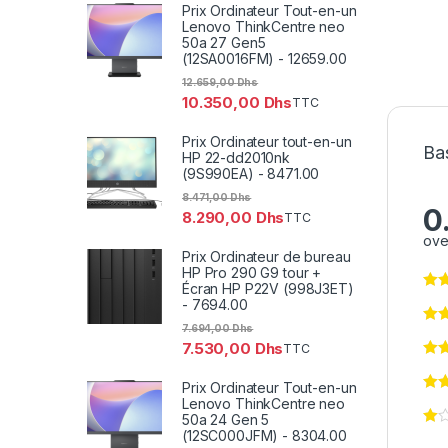
Prix Ordinateur Tout-en-un
Lenovo ThinkCentre neo
50a 27 Gen5
(12SA0016FM) - 12659.00
12.659,00
Dhs
10.350,00
Dhs
TTC
Prix Ordinateur tout-en-un
Bas
HP 22-dd2010nk
(9S990EA) - 8471.00
8.471,00
Dhs
0
8.290,00
Dhs
TTC
ove
Prix Ordinateur de bureau
HP Pro 290 G9 tour +
Écran HP P22V (998J3ET)
- 7694.00
7.694,00
Dhs
7.530,00
Dhs
TTC
Prix Ordinateur Tout-en-un
Lenovo ThinkCentre neo
50a 24 Gen 5
(12SC000JFM) - 8304.00