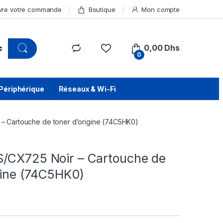
vre votre commande
Boutique
Mon compte
0,00
Dhs
0
Périphérique
Réseaux & Wi-Fi
– Cartouche de toner d’origine (74C5HK0)
/CX725 Noir – Cartouche de
gine (74C5HK0)