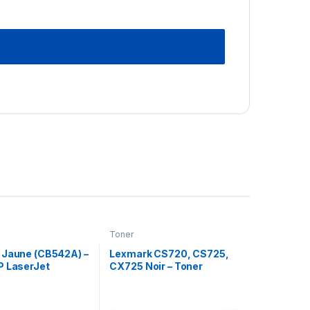
Toner
 Jaune (CB542A) –
Lexmark CS720, CS725,
P LaserJet
CX725 Noir – Toner
e
Lexmark programme de
retour (74C0ZK0)