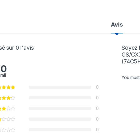
Avis
é sur 0 l'avis
Soyez 
CS/CX7
(74C5
.0
rall
You mus
0
0
0
0
0