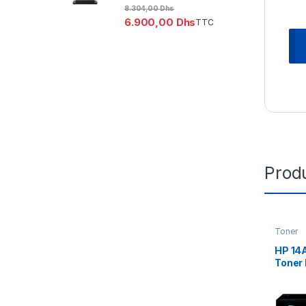
8.304,00
Dhs
6.900,00
Dhs
TTC
Produ
Toner
HP 14A
Toner
d’orig