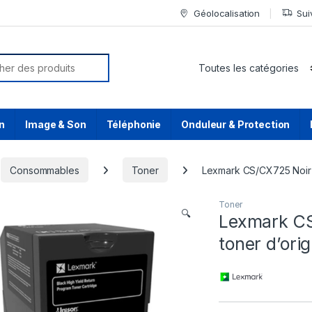
Géolocalisation
Sui
or:
n
Image & Son
Téléphonie
Onduleur & Protection
Consommables
Toner
Lexmark CS/CX725 Noir 
Toner
🔍
Lexmark CS
toner d’ori