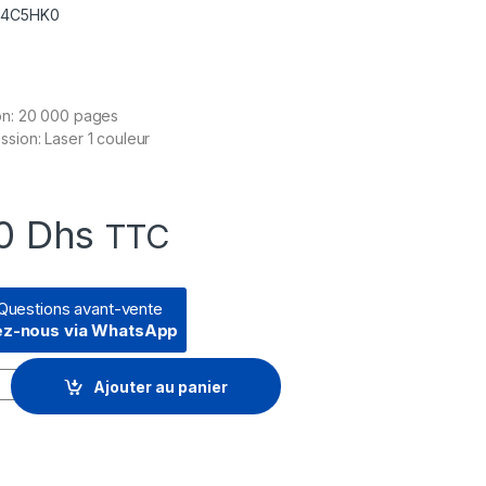
 74C5HK0
on: 20 000 pages
sion: Laser 1 couleur
00
Dhs
TTC
Questions avant-vente
ez-nous via WhatsApp
oir - Cartouche de toner d'origine (74C5HK0) quantity
Ajouter au panier