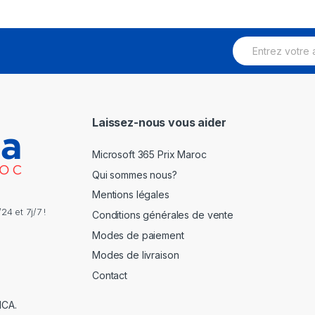
E
m
a
i
l
*
Laissez-nous vous aider
Microsoft 365 Prix Maroc
Qui sommes nous?
Mentions légales
4 et 7j/7 !
Conditions générales de vente
Modes de paiement
Modes de livraison
Contact
NCA.