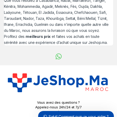
Que vous résidiez à Casablanca, Rabat, Marrakech, Tanger,
Kénitra, Mohammedia, Agadir, Meknès, Fès, Oujda, Dakhla,
Laâyoune, Tétouan, El Jadida, Essaouira, Chefchaouen, Safi,
Taroudant, Nador, Taza, Khouribga, Settat, Béni Mellal, Tiznit,
Ifrane, Errachidia, Guelmim ou dans n’importe quelle autre ville
du Maroc, nous assurons la livraison où que vous soyez.
Profitez des
meilleurs prix
et faites vos achats en toute
sérénité avec une expérience d’achat unique sur Jeshop.ma.
Vous avez des questions ?
Appelez-nous 24h/24 et 7j/7
!
Salut! Comment puis-je vous aider ?