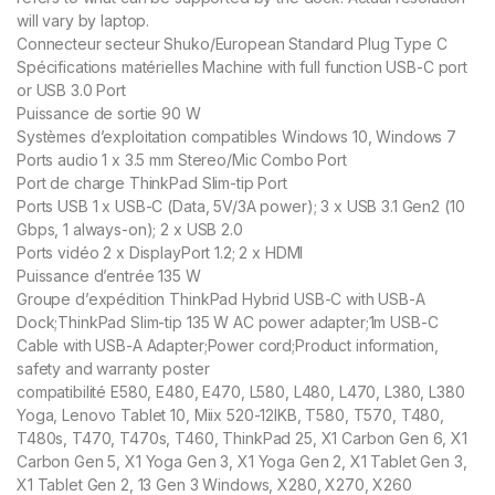
will vary by laptop.
Connecteur secteur Shuko/European Standard Plug Type C
Spécifications matérielles Machine with full function USB-C port
or USB 3.0 Port
Puissance de sortie 90 W
Systèmes d’exploitation compatibles Windows 10, Windows 7
Ports audio 1 x 3.5 mm Stereo/Mic Combo Port
Port de charge ThinkPad Slim-tip Port
Ports USB 1 x USB-C (Data, 5V/3A power); 3 x USB 3.1 Gen2 (10
Gbps, 1 always-on); 2 x USB 2.0
Ports vidéo 2 x DisplayPort 1.2; 2 x HDMI
Puissance d’entrée 135 W
Groupe d’expédition ThinkPad Hybrid USB-C with USB-A
Dock;ThinkPad Slim-tip 135 W AC power adapter;1m USB-C
Cable with USB-A Adapter;Power cord;Product information,
safety and warranty poster
compatibilité E580, E480, E470, L580, L480, L470, L380, L380
Yoga, Lenovo Tablet 10, Miix 520-12IKB, T580, T570, T480,
T480s, T470, T470s, T460, ThinkPad 25, X1 Carbon Gen 6, X1
Carbon Gen 5, X1 Yoga Gen 3, X1 Yoga Gen 2, X1 Tablet Gen 3,
X1 Tablet Gen 2, 13 Gen 3 Windows, X280, X270, X260