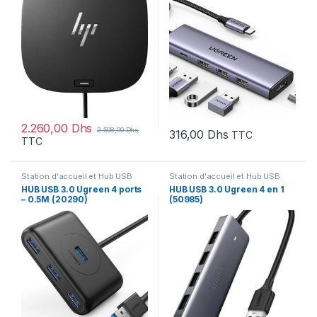
2.260,00
Dhs
2.508,00
Dhs
316,00
Dhs
TTC
TTC
Station d'accueil et Hub USB
Station d'accueil et Hub USB
HUB USB 3.0 Ugreen 4 ports
HUB USB 3.0 Ugreen 4 en 1
– 0.5M (20290)
(50985)