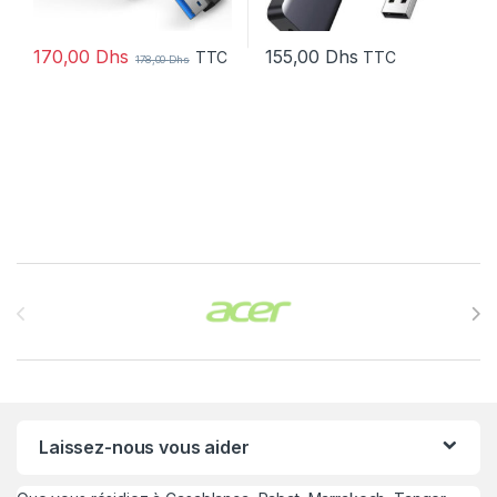
170,00
Dhs
155,00
Dhs
TTC
TTC
178,00
Dhs
Brands Carousel
Laissez-nous vous aider