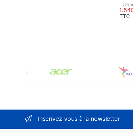
1.728,
1.54
TTC
Brands Carousel
Inscrivez-vous à la newsletter