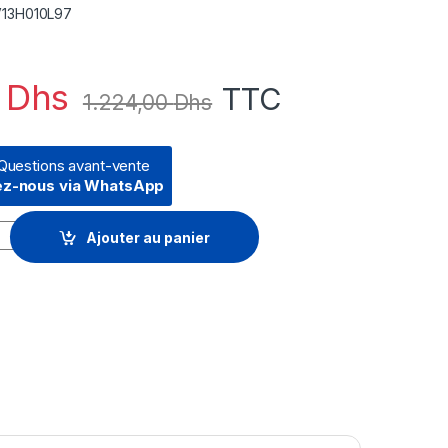
 V13H010L97
0
Dhs
TTC
1.224,00
Dhs
Questions avant-vente
ez-nous via WhatsApp
jecteur ELPLP97 - EB9XX/W49/X/E20/U50 (V13H010L97) quanti
Ajouter au panier