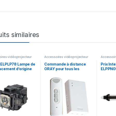
its similaires
ires vidéoprojecteur
Accessoires vidéoprojecteur
Accessoir
 ELPLP78 Lampe de
Commande à distance
Prix Int
acement d’origine
ORAY pour tous les
ELPPN05
Epson EB-
écrans de projection
6xxWi/Ui
8/X18/20/24
motorisés
(V12H773
(OPTCOMMANDRAD7)