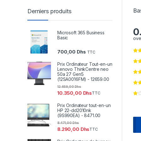
Bas
Derniers produits
0
Microsoft 365 Business
Basic
ove
700,00
Dhs
TTC
Prix Ordinateur Tout-en-un
Lenovo ThinkCentre neo
50a 27 Gen5
(12SA0016FM) - 12659.00
12.659,00
Dhs
10.350,00
Dhs
TTC
Prix Ordinateur tout-en-un
HP 22-dd2010nk
(9S990EA) - 8471.00
8.471,00
Dhs
8.290,00
Dhs
TTC