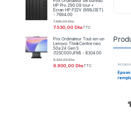
Prix Ordinateur de bureau
HP Pro 290 G9 tour +
Écran HP P22V (998J3ET)
- 7694.00
7.694,00
Dhs
7.530,00
Dhs
TTC
Produ
Prix Ordinateur Tout-en-un
Lenovo ThinkCentre neo
50a 24 Gen 5
(12SC000JFM) - 8304.00
8.304,00
Dhs
Accesso
6.900,00
Dhs
TTC
Epson
rempl
pour 
S17/1