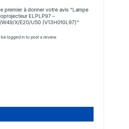
le premier à donner votre avis “Lampe
éoprojecteur ELPLP97 –
/W49/X/E20/U50 (V13H010L97)”
t be
logged in
to post a review.