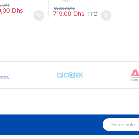
00
Dhs
893,00
Dhs
0,00
Dhs
719,00
Dhs
TTC
E
m
a
i