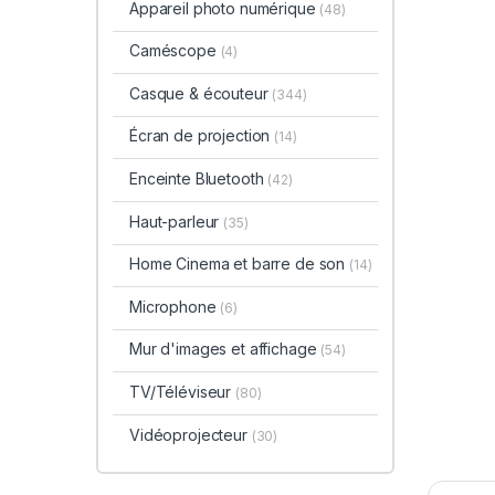
Appareil photo numérique
(48)
Caméscope
(4)
Casque & écouteur
(344)
Écran de projection
(14)
Enceinte Bluetooth
(42)
Haut-parleur
(35)
Home Cinema et barre de son
(14)
Microphone
(6)
Mur d'images et affichage
(54)
TV/Téléviseur
(80)
Vidéoprojecteur
(30)