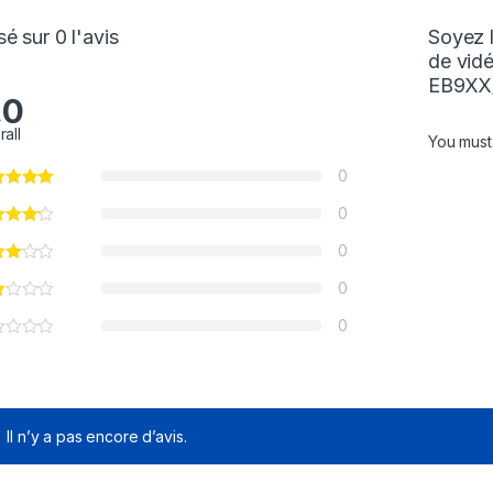
é sur 0 l'avis
Soyez 
de vid
EB9XX
.0
rall
You mus
0
0
0
0
0
Il n’y a pas encore d’avis.