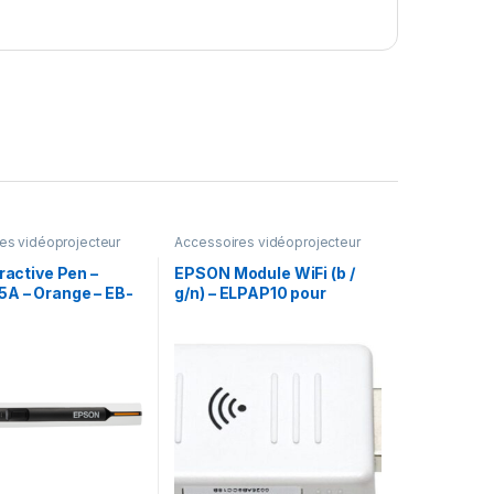
es vidéoprojecteur
Accessoires vidéoprojecteur
eractive Pen –
EPSON Module WiFi (b /
A – Orange – EB-
g/n) – ELPAP10 pour
 / 14xxUi
vidéoprojecteur
010) – –
(V12H731P01)