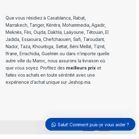
Que vous résidiez à Casablanca, Rabat,
Marrakech, Tanger, Kénitra, Mohammedia, Agadir,
Meknès, Fès, Oujda, Dakhla, Laâyoune, Tétouan, El
Jadida, Essaouira, Chefchaouen, Safi, Taroudant,
Nador, Taza, Khouribga, Settat, Béni Mellal, Tiznit,
Ifrane, Errachidia, Guelmim ou dans n’importe quelle
autre ville du Maroc, nous assurons la livraison où
que vous soyez. Profitez des
meilleurs prix
et
faites vos achats en toute sérénité avec une
expérience d’achat unique sur Jeshop.ma.
Salut! Comment puis-je vous aider ?