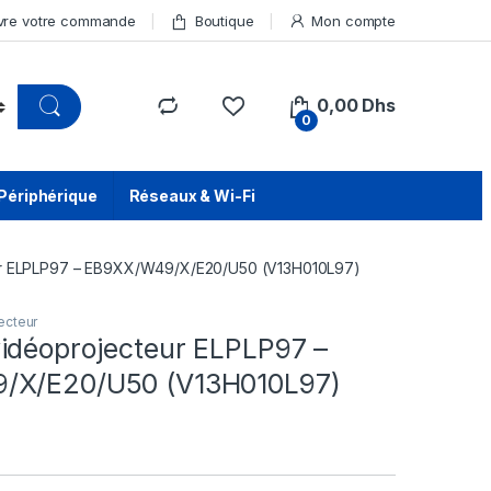
vre votre commande
Boutique
Mon compte
0,00
Dhs
0
Périphérique
Réseaux & Wi-Fi
ur ELPLP97 – EB9XX/W49/X/E20/U50 (V13H010L97)
ecteur
idéoprojecteur ELPLP97 –
/X/E20/U50 (V13H010L97)