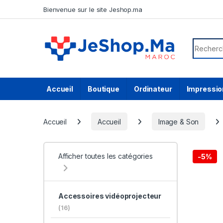
Skip to navigation
Skip to content
Bienvenue sur le site Jeshop.ma
Search f
Accueil
Boutique
Ordinateur
Impressio
Accueil
Accueil
Image & Son
Afficher toutes les catégories
-
5%
Accessoires vidéoprojecteur
(16)