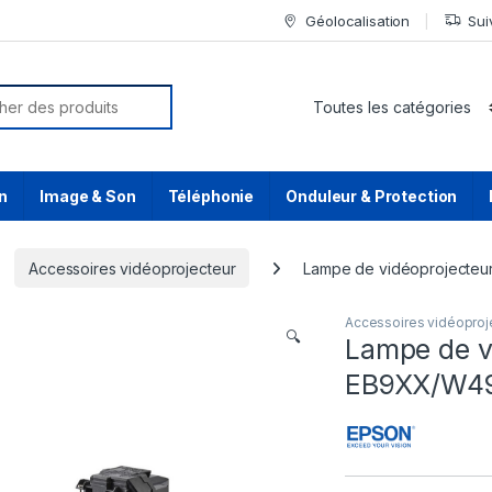
Géolocalisation
Sui
or:
n
Image & Son
Téléphonie
Onduleur & Protection
Accessoires vidéoprojecteur
Lampe de vidéoprojecte
Accessoires vidéoproj
🔍
Lampe de v
EB9XX/W49