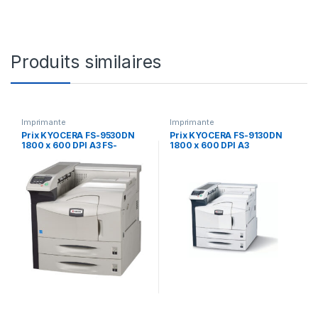
Produits similaires
Imprimante
Imprimante
Prix KYOCERA FS-9530DN
Prix KYOCERA FS-9130DN
1800 x 600 DPI A3 FS-
1800 x 600 DPI A3
9530DN – 1800 x 600dpi,
(1102GZ3NL1) – –
51ppm, 128MB, 600MHz
(1102G13NL0) – –