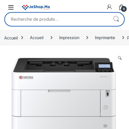
Skip to navigation
Skip to content
0
Recherche pour :
Accueil
Accueil
Impression
Imprimante
🔍