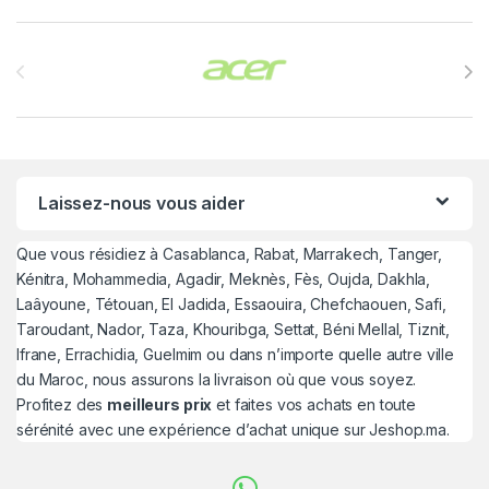
Brands Carousel
Laissez-nous vous aider
Que vous résidiez à Casablanca, Rabat, Marrakech, Tanger,
Kénitra, Mohammedia, Agadir, Meknès, Fès, Oujda, Dakhla,
Laâyoune, Tétouan, El Jadida, Essaouira, Chefchaouen, Safi,
Taroudant, Nador, Taza, Khouribga, Settat, Béni Mellal, Tiznit,
Ifrane, Errachidia, Guelmim ou dans n’importe quelle autre ville
du Maroc, nous assurons la livraison où que vous soyez.
Profitez des
meilleurs prix
et faites vos achats en toute
sérénité avec une expérience d’achat unique sur Jeshop.ma.