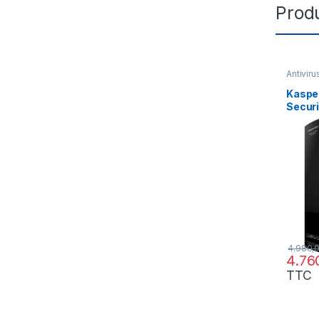
Produ
Antiviru
Kasper
Securi
Serve
23MA
4.980,
4.76
TTC