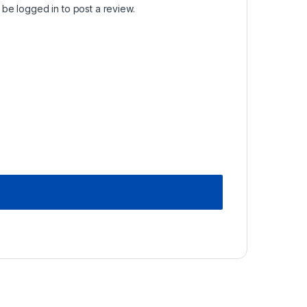
t be
logged in
to post a review.