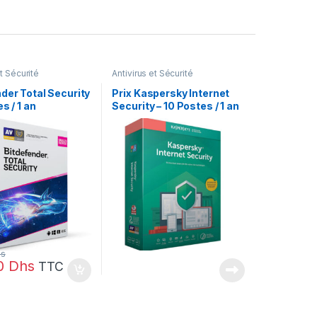
et Sécurité
Antivirus et Sécurité
der Total Security
Prix Kaspersky Internet
s / 1 an
Security – 10 Postes / 1 an
– –
hs
00
Dhs
TTC