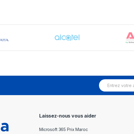
E
m
a
i
l
*
Laissez-nous vous aider
Microsoft 365 Prix Maroc