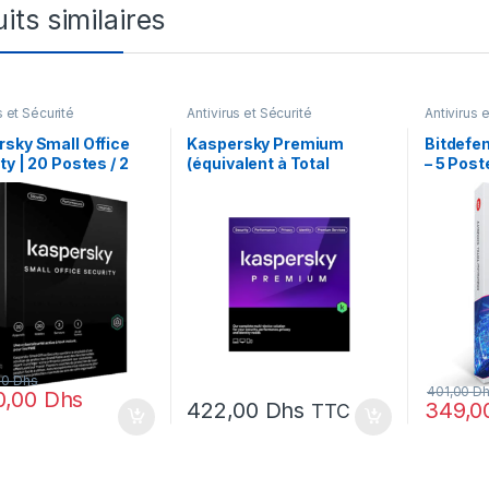
its similaires
s et Sécurité
Antivirus et Sécurité
Antivirus 
sky Small Office
Kaspersky Premium
Bitdefen
ty | 20 Postes / 2
(équivalent à Total
– 5 Poste
urs (KL45418BNFS-
Security) – 5 Postes / 1 an
G)
(KL10478BEFS-SLIMMAG)
00
Dhs
401,00
D
0,00
Dhs
422,00
Dhs
349,
TTC