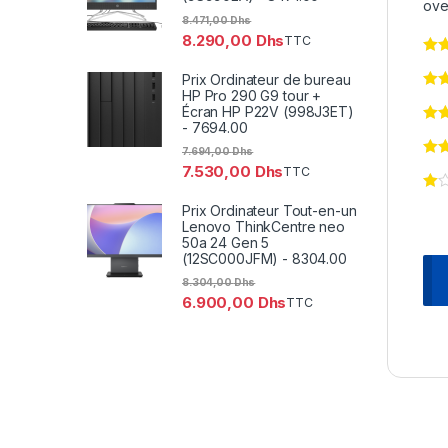
ove
8.471,00
Dhs
8.290,00
Dhs
TTC
Prix Ordinateur de bureau
HP Pro 290 G9 tour +
Écran HP P22V (998J3ET)
- 7694.00
7.694,00
Dhs
7.530,00
Dhs
TTC
Prix Ordinateur Tout-en-un
Lenovo ThinkCentre neo
50a 24 Gen 5
(12SC000JFM) - 8304.00
8.304,00
Dhs
6.900,00
Dhs
TTC