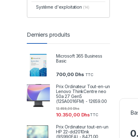
Système d'exploitation
(14)
Derniers produits
Microsoft 365 Business
Basic
700,00
Dhs
TTC
Prix Ordinateur Tout-en-un
Lenovo ThinkCentre neo
50a 27 Gen5
(12SA0016FM) - 12659.00
12.659,00
Dhs
Bas
10.350,00
Dhs
TTC
Prix Ordinateur tout-en-un
0
HP 22-dd2010nk
(9S990EA) - 8471.00