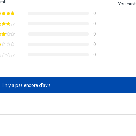
rall
You mus
0
0
0
0
0
Il n’y a pas encore d’avis.