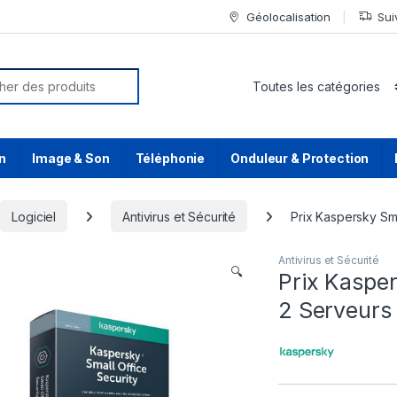
Géolocalisation
Sui
or:
n
Image & Son
Téléphonie
Onduleur & Protection
Logiciel
Antivirus et Sécurité
Prix Kaspersky Sma
Antivirus et Sécurité
🔍
Prix Kasper
2 Serveurs 