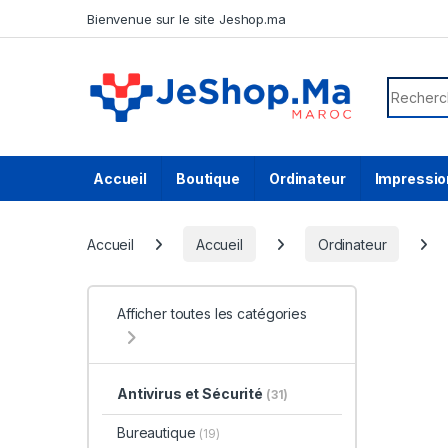
Skip to navigation
Skip to content
Bienvenue sur le site Jeshop.ma
Search f
Accueil
Boutique
Ordinateur
Impressio
Accueil
Accueil
Ordinateur
Afficher toutes les catégories
Antivirus et Sécurité
(31)
Bureautique
(19)