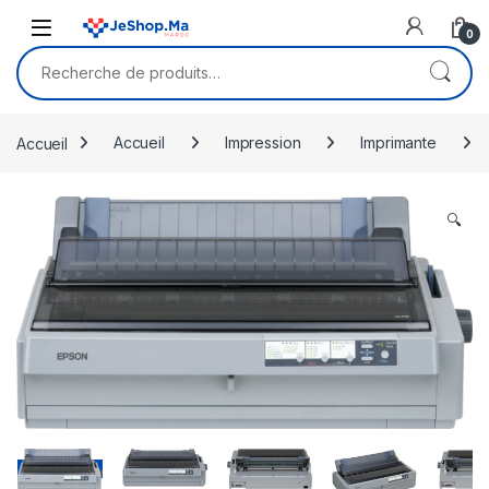
Skip to navigation
Skip to content
0
Recherche pour :
Accueil
Accueil
Impression
Imprimante
🔍