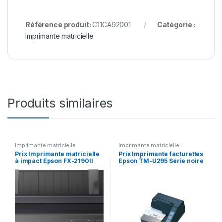
Référence produit:
C11CA92001
Catégorie :
Imprimante matricielle
Produits similaires
Imprimante matricielle
Imprimante matricielle
Prix Imprimante matricielle
Prix Imprimante facturettes
à impact Epson FX-2190II
Epson TM-U295 Série noire
(C11CF38401) – 7370.00 –
(C31C163292) – 5004.00 –
7370.00
5004.00