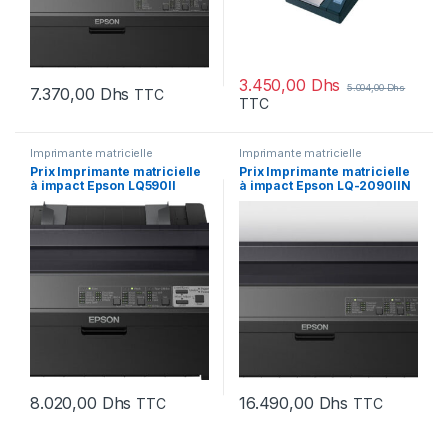
3.450,00
Dhs
5.004,00
Dhs
7.370,00
Dhs
TTC
TTC
Imprimante matricielle
Imprimante matricielle
Prix Imprimante matricielle
Prix Imprimante matricielle
à impact Epson LQ590II
à impact Epson LQ-2090IIN
(C11CF39401) – 8020.00 –
(C11CF40402A0) – 16490.00
8020.00
– 16490.00
8.020,00
Dhs
16.490,00
Dhs
TTC
TTC