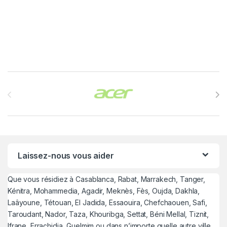
Brands Carousel
Laissez-nous vous aider
Que vous résidiez à Casablanca, Rabat, Marrakech, Tanger,
Kénitra, Mohammedia, Agadir, Meknès, Fès, Oujda, Dakhla,
Laâyoune, Tétouan, El Jadida, Essaouira, Chefchaouen, Safi,
Taroudant, Nador, Taza, Khouribga, Settat, Béni Mellal, Tiznit,
Ifrane, Errachidia, Guelmim ou dans n’importe quelle autre ville