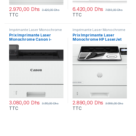
2.970,00
Dhs
6.420,00
Dhs
3.420,00
Dhs
7.055,00
Dhs
TTC
TTC
Imprimante Laser Monochrome
Imprimante Laser Monochrome
Prix Imprimante Laser
Prix Imprimante Laser
Monochrome Canon i-
Monochrome HP LaserJet
SENSYS LBP243dw
Pro 4003dn (2Z609A) –
(5952C013AA) – 3310.00 –
3996.00 – 3996.00
3310.00
3.080,00
Dhs
2.890,00
Dhs
3.310,00
Dhs
3.996,00
Dhs
TTC
TTC