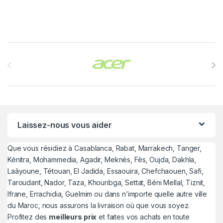
Brands Carousel
Laissez-nous vous aider
Que vous résidiez à Casablanca, Rabat, Marrakech, Tanger,
Kénitra, Mohammedia, Agadir, Meknès, Fès, Oujda, Dakhla,
Laâyoune, Tétouan, El Jadida, Essaouira, Chefchaouen, Safi,
Taroudant, Nador, Taza, Khouribga, Settat, Béni Mellal, Tiznit,
Ifrane, Errachidia, Guelmim ou dans n’importe quelle autre ville
du Maroc, nous assurons la livraison où que vous soyez.
Profitez des
meilleurs prix
et faites vos achats en toute