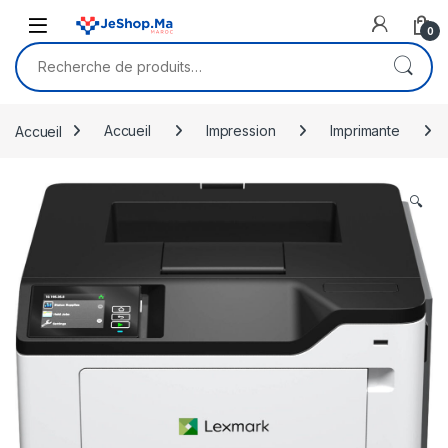
Skip to navigation
Skip to content
0
Recherche pour :
Accueil
Accueil
Impression
Imprimante
🔍