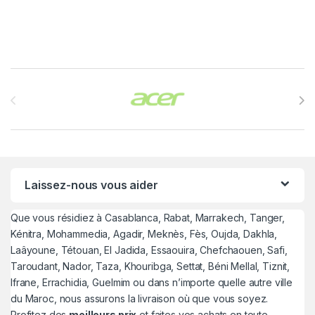
Brands Carousel
Laissez-nous vous aider
Que vous résidiez à Casablanca, Rabat, Marrakech, Tanger,
Kénitra, Mohammedia, Agadir, Meknès, Fès, Oujda, Dakhla,
Laâyoune, Tétouan, El Jadida, Essaouira, Chefchaouen, Safi,
Taroudant, Nador, Taza, Khouribga, Settat, Béni Mellal, Tiznit,
Ifrane, Errachidia, Guelmim ou dans n’importe quelle autre ville
du Maroc, nous assurons la livraison où que vous soyez.
Profitez des
meilleurs prix
et faites vos achats en toute