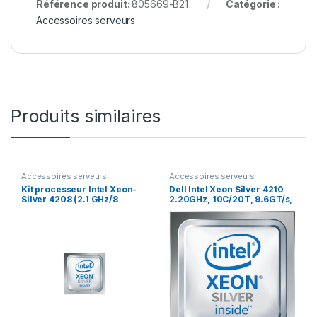
Référence produit:
805669-B21
Catégorie :
Accessoires serveurs
Produits similaires
Accessoires serveurs
Accessoires serveurs
Kit processeur Intel Xeon-
Dell Intel Xeon Silver 4210
Silver 4208 (2.1 GHz/8
2.20GHz, 10C/20T, 9.6GT/s,
cœurs/85 W) pour HPE
13.75M Cache, Turbo, HT
ProLiant DL360 Gen10
(85W) DDR4-2400 (338-
(P02571-B21)
BSDG)