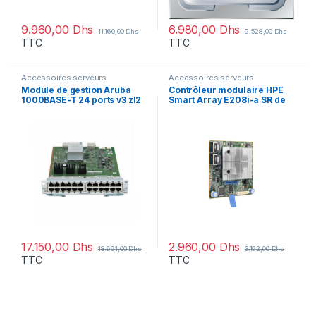
9.960,00
Dhs
6.980,00
Dhs
11.160,00
Dhs
9.528,00
Dhs
TTC
TTC
Accessoires serveurs
Accessoires serveurs
Module de gestion Aruba
Contrôleur modulaire HPE
1000BASE-T 24 ports v3 zl2
Smart Array E208i-a SR de
(J9987A)
10e génération (8 voies
internes/Aucune mémoire
cache), 12G SAS (804326-
B21)
17.150,00
Dhs
2.960,00
Dhs
18.691,00
Dhs
3.192,00
Dhs
TTC
TTC