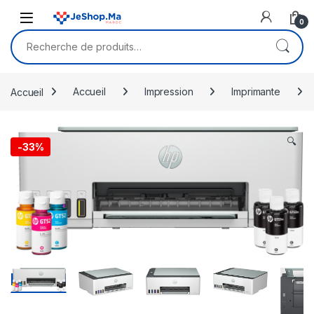
Skip to navigation
Skip to content
0
Recherche pour :
Accueil
Accueil
Impression
Imprimante
🔍
-
33%