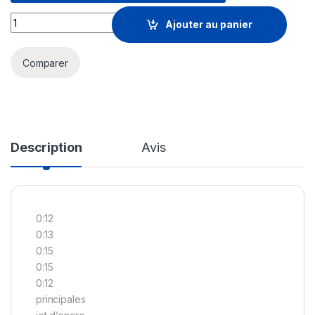
HP Smart Tank 582 Imprimante multifonction à réservoirs r
Ajouter au panier
Comparer
Description
Avis
0:12
0:13
0:15
0:15
0:12
principales