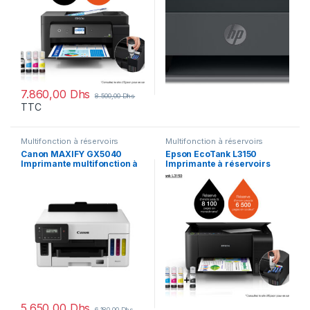
7.860,00
Dhs
8.500,00
Dhs
TTC
Multifonction à réservoirs
Multifonction à réservoirs
rechargeables
rechargeables
Canon MAXIFY GX5040
Epson EcoTank L3150
Imprimante multifonction à
Imprimante à réservoirs
réservoirs rechargeables
rechargeables
(5550C009)
(C11CG86407)
5.650,00
Dhs
6.180,00
Dhs