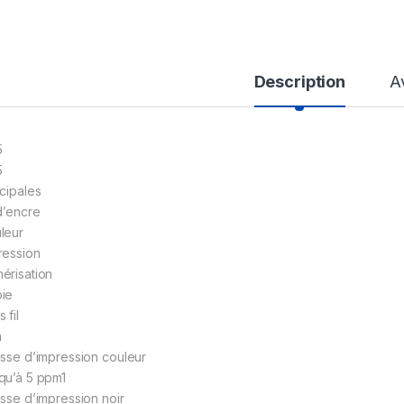
Description
A
5
5
ncipales
 d’encre
leur
ression
érisation
ie
 fil
n
esse d’impression couleur
qu’à 5 ppm1
esse d’impression noir