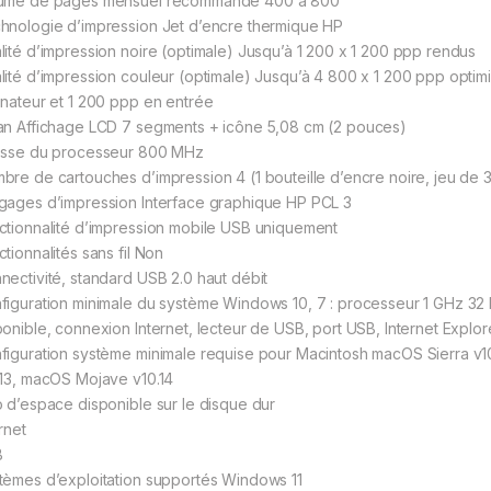
ume de pages mensuel recommandé 400 à 800
hnologie d’impression Jet d’encre thermique HP
lité d’impression noire (optimale) Jusqu’à 1 200 x 1 200 ppp rendus
lité d’impression couleur (optimale) Jusqu’à 4 800 x 1 200 ppp optim
inateur et 1 200 ppp en entrée
an Affichage LCD 7 segments + icône 5,08 cm (2 pouces)
esse du processeur 800 MHz
bre de cartouches d’impression 4 (1 bouteille d’encre noire, jeu de 3
gages d’impression Interface graphique HP PCL 3
ctionnalité d’impression mobile USB uniquement
tionnalités sans fil Non
nectivité, standard USB 2.0 haut débit
figuration minimale du système Windows 10, 7 : processeur 1 GHz 32 
ponible, connexion Internet, lecteur de USB, port USB, Internet Explor
figuration système minimale requise pour Macintosh macOS Sierra v
.13, macOS Mojave v10.14
o d’espace disponible sur le disque dur
rnet
B
tèmes d’exploitation supportés Windows 11