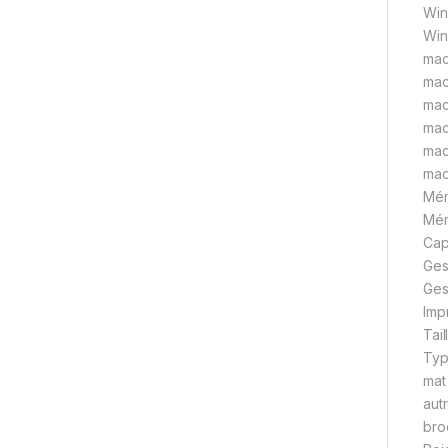
Win
Win
mac
mac
mac
mac
mac
mac
Mém
Mém
Cap
Ges
Ges
Imp
Tai
Typ
mat
autr
broc