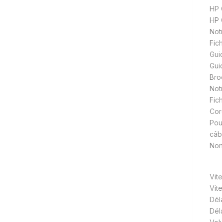
HP 
HP 
Not
Fic
Gui
Gui
Bro
Not
Fic
Cor
Pou
câb
Non
Vit
Vit
Dél
Dél