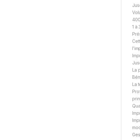
Jus
Vol
400
1 à 
Pré
Cet
l’i
Imp
Jus
La p
Bén
La 
Pro
pri
Qua
Imp
Imp
mod
Ges