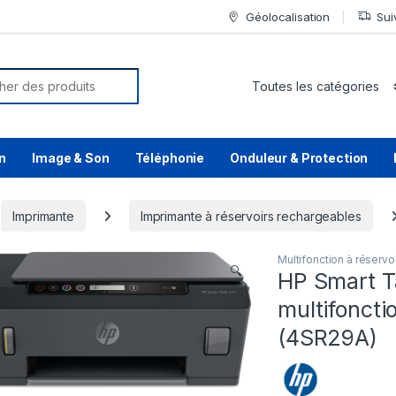
Géolocalisation
Sui
or:
n
Image & Son
Téléphonie
Onduleur & Protection
Imprimante
Imprimante à réservoirs rechargeables
Multifonction à réserv
🔍
HP Smart T
multifoncti
(4SR29A)