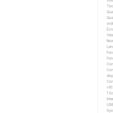
Vol
Tec
Qua
Qua
ord
Ecr
Vit
Nom
Lan
Fon
Fonc
Con
Con
dis
Con
v10
1 G
Inte
US
Sys