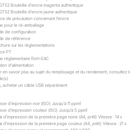
GT52 Bouteille d’encre magenta authentique
GT52 Bouteille d’encre jaune authentique
ice de précaution concernant l’encre
he pour le ré-emballage
de de configuration
de de référence
chure sur les réglementations
ice PT
he réglementaire RoH-EAC
don d’alimentation
r en savoir plus au sujet du remplissage et du rendement, consultez 
le(s)
, acheter un câble USB séparément
esse d’impression noir (ISO) Jusqu’à 11 ppm1
esse d’impression couleur (ISO) Jusqu’à 5 ppm1
ai d’impression de la première page noire (A4, prêt) Vitesse : 14 s
ai d’impression de la première page couleur (A4, prêt) Vitesse : 21 s