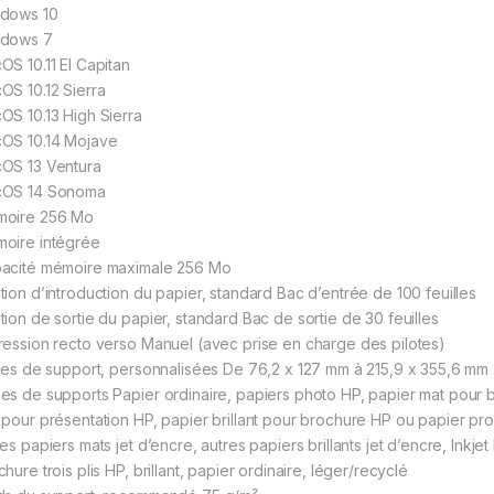
dows 10
dows 7
OS 10.11 El Capitan
OS 10.12 Sierra
OS 10.13 High Sierra
OS 10.14 Mojave
OS 13 Ventura
OS 14 Sonoma
oire 256 Mo
oire intégrée
acité mémoire maximale 256 Mo
tion d’introduction du papier, standard Bac d’entrée de 100 feuilles
tion de sortie du papier, standard Bac de sortie de 30 feuilles
ression recto verso Manuel (avec prise en charge des pilotes)
lles de support, personnalisées De 76,2 x 127 mm à 215,9 x 355,6 mm
es de supports Papier ordinaire, papiers photo HP, papier mat pour 
 pour présentation HP, papier brillant pour brochure HP ou papier pro
es papiers mats jet d’encre, autres papiers brillants jet d’encre, Inkje
hure trois plis HP, brillant, papier ordinaire, léger/recyclé