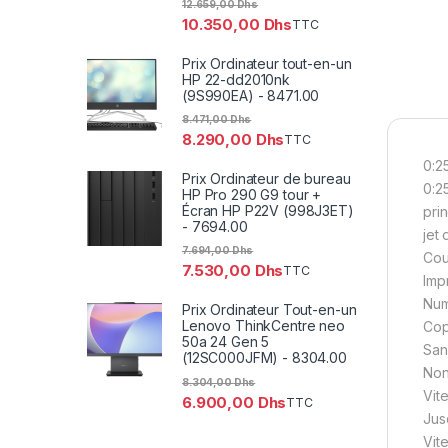
12.659,00
Dhs
10.350,00
Dhs
TTC
Prix Ordinateur tout-en-un
HP 22-dd2010nk
(9S990EA) - 8471.00
8.471,00
Dhs
8.290,00
Dhs
TTC
0:2
Prix Ordinateur de bureau
0:2
HP Pro 290 G9 tour +
Écran HP P22V (998J3ET)
pri
- 7694.00
jet
7.694,00
Dhs
Cou
7.530,00
Dhs
TTC
Imp
Num
Prix Ordinateur Tout-en-un
Lenovo ThinkCentre neo
Cop
50a 24 Gen 5
Sans
(12SC000JFM) - 8304.00
No
8.304,00
Dhs
Vit
6.900,00
Dhs
TTC
Jus
Vit