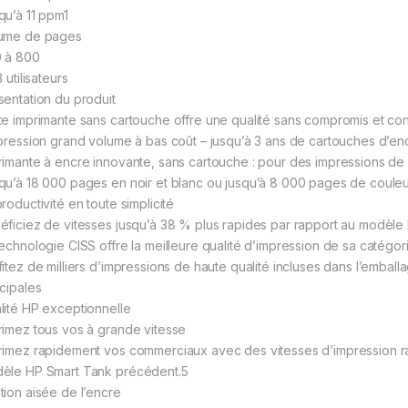
qu’à 11 ppm1
ume de pages
 à 800
3 utilisateurs
sentation du produit
te imprimante sans cartouche offre une qualité sans compromis et cont
mpression grand volume à bas coût – jusqu’à 3 ans de cartouches d’encr
rimante à encre innovante, sans cartouche : pour des impressions de 
qu’à 18 000 pages en noir et blanc ou jusqu’à 8 000 pages de couleur
roductivité en toute simplicité
éficiez de vitesses jusqu’à 38 % plus rapides par rapport au modèle
technologie CISS offre la meilleure qualité d’impression de sa catégor
fitez de milliers d’impressions de haute qualité incluses dans l’embal
ncipales
lité HP exceptionnelle
rimez tous vos à grande vitesse
rimez rapidement vos commerciaux avec des vitesses d’impression rap
èle HP Smart Tank précédent.5
tion aisée de l’encre