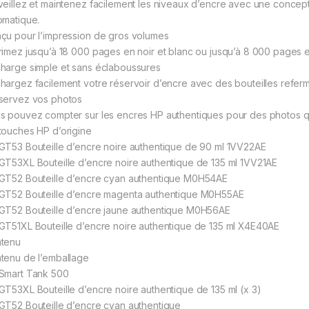
veillez et maintenez facilement les niveaux d’encre avec une concept
omatique.
çu pour l’impression de gros volumes
rimez jusqu’à 18 000 pages en noir et blanc ou jusqu’à 8 000 pages 
harge simple et sans éclaboussures
hargez facilement votre réservoir d’encre avec des bouteilles refer
servez vos photos
s pouvez compter sur les encres HP authentiques pour des photos q
touches HP d’origine
GT53 Bouteille d’encre noire authentique de 90 ml 1VV22AE
GT53XL Bouteille d’encre noire authentique de 135 ml 1VV21AE
GT52 Bouteille d’encre cyan authentique M0H54AE
GT52 Bouteille d’encre magenta authentique M0H55AE
GT52 Bouteille d’encre jaune authentique M0H56AE
GT51XL Bouteille d’encre noire authentique de 135 ml X4E40AE
tenu
tenu de l’emballage
Smart Tank 500
GT53XL Bouteille d’encre noire authentique de 135 ml (x 3)
GT52 Bouteille d’encre cyan authentique