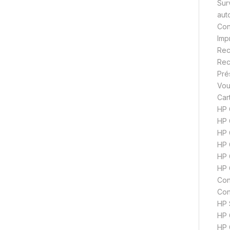
Sur
aut
Con
Imp
Rec
Rec
Pré
Vou
Car
HP 
HP 
HP 
HP 
HP 
HP 
Con
Con
HP 
HP 
HP 