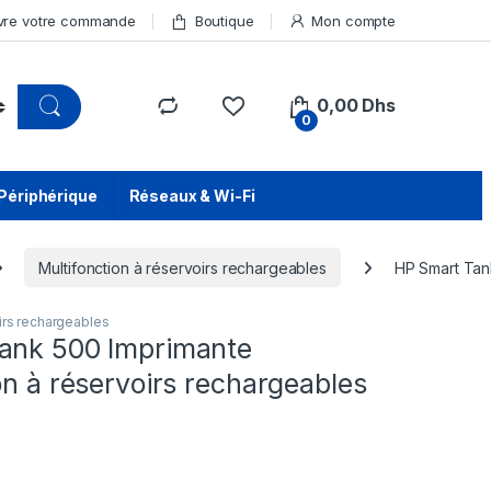
vre votre commande
Boutique
Mon compte
0,00
Dhs
0
Périphérique
Réseaux & Wi-Fi
Multifonction à réservoirs rechargeables
HP Smart Tan
oirs rechargeables
ank 500 Imprimante
on à réservoirs rechargeables