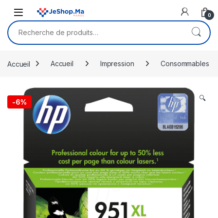
Skip to navigation
Skip to content
0
Recherche pour :
Accueil
Accueil
Impression
Consommables
🔍
-
6%