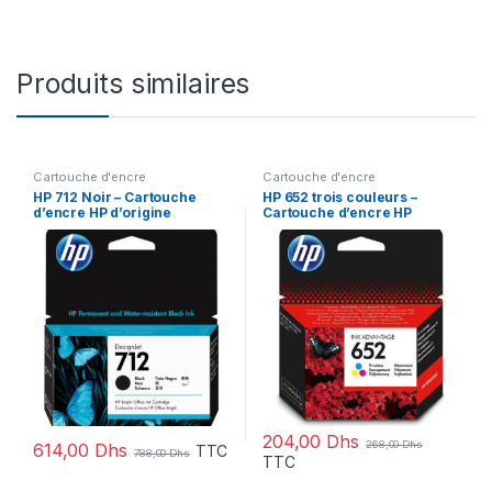
Produits similaires
Cartouche d'encre
Cartouche d'encre
HP 712 Noir – Cartouche
HP 652 trois couleurs –
d’encre HP d’origine
Cartouche d’encre HP
(3ED70A)
d’origine (F6V24AE)
204,00
Dhs
268,00
Dhs
614,00
Dhs
TTC
788,00
Dhs
TTC