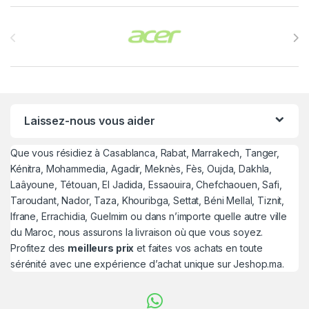
Brands Carousel
Laissez-nous vous aider
Que vous résidiez à Casablanca, Rabat, Marrakech, Tanger,
Kénitra, Mohammedia, Agadir, Meknès, Fès, Oujda, Dakhla,
Laâyoune, Tétouan, El Jadida, Essaouira, Chefchaouen, Safi,
Taroudant, Nador, Taza, Khouribga, Settat, Béni Mellal, Tiznit,
Ifrane, Errachidia, Guelmim ou dans n’importe quelle autre ville
du Maroc, nous assurons la livraison où que vous soyez.
Profitez des
meilleurs prix
et faites vos achats en toute
sérénité avec une expérience d’achat unique sur Jeshop.ma.