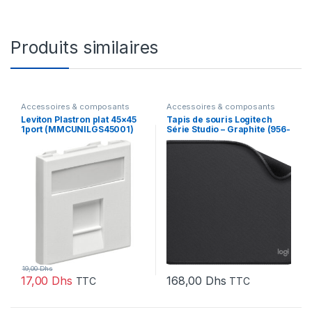
Produits similaires
Accessoires & composants
Accessoires & composants
Leviton Plastron plat 45×45
Tapis de souris Logitech
1port (MMCUNILGS45001)
Série Studio – Graphite (956-
000049)
19,00
Dhs
17,00
Dhs
168,00
Dhs
TTC
TTC