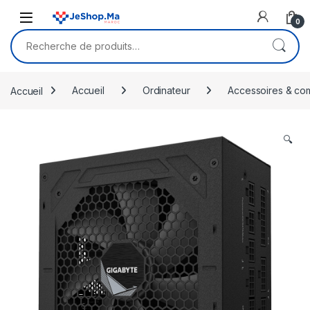
Skip to navigation
Skip to content
0
Recherche pour :
Accueil
Accueil
Ordinateur
Accessoires & co
🔍