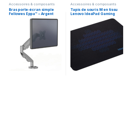
Accessoires & composants
Accessoires & composants
Bras porte-écran simple
Tapis de souris M en tissu
Fellowes Eppa™ – Argent
Lenovo IdeaPad Gaming
(9683001)
(GXH1C97873)