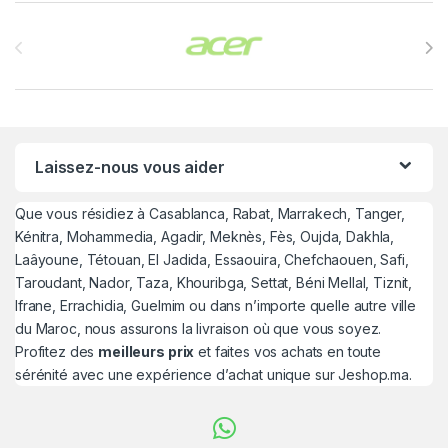
Brands Carousel
Laissez-nous vous aider
Que vous résidiez à Casablanca, Rabat, Marrakech, Tanger,
Kénitra, Mohammedia, Agadir, Meknès, Fès, Oujda, Dakhla,
Laâyoune, Tétouan, El Jadida, Essaouira, Chefchaouen, Safi,
Taroudant, Nador, Taza, Khouribga, Settat, Béni Mellal, Tiznit,
Ifrane, Errachidia, Guelmim ou dans n’importe quelle autre ville
du Maroc, nous assurons la livraison où que vous soyez.
Profitez des
meilleurs prix
et faites vos achats en toute
sérénité avec une expérience d’achat unique sur Jeshop.ma.