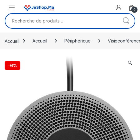
Skip to navigation
Skip to content
0
Recherche pour :
Accueil
Accueil
Périphérique
Visioconférenc
🔍
-
6%