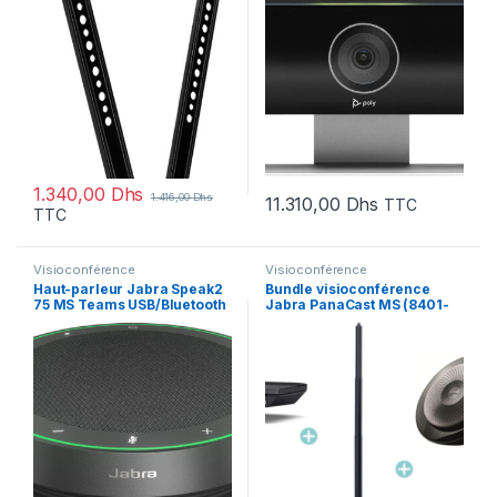
1.340,00
Dhs
1.416,00
Dhs
11.310,00
Dhs
TTC
TTC
Visioconférence
Visioconférence
Haut-parleur Jabra Speak2
Bundle visioconférence
75 MS Teams USB/Bluetooth
Jabra PanaCast MS (8401-
(2775-329)
154)