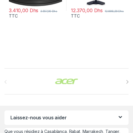
3.410,00
Dhs
12.370,00
Dhs
3.557,00
Dhs
12.888,00
Dhs
TTC
TTC
Brands Carousel
Laissez-nous vous aider
Que vous résidiez à Casablanca, Rabat, Marrakech, Tanger,