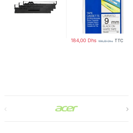
184,00
Dhs
TTC
198,00
Dhs
Brands Carousel