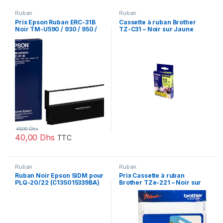
Ruban
Ruban
Prix Epson Ruban ERC-31B
Cassette à ruban Brother
Noir TM-U590 / 930 / 950 /
TZ-C31 – Noir sur Jaune
TM-H5000 (C43S015369) –
fluorescent, 12 mm de large
43.00 – 43.00
/ 5 m de long
43,00
Dhs
40,00
Dhs
TTC
Ruban
Ruban
Ruban Noir Epson SIDM pour
Prix Cassette à ruban
PLQ-20/22 (C13S015339BA)
Brother TZe-221 – Noir sur
blanc, 9 mm de large / 8 m
de long – 198.00 – 198.00