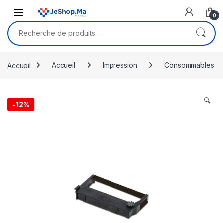
Skip to navigation
Skip to content
0
Recherche pour :
Accueil
Accueil
Impression
Consommables
🔍
-
12%