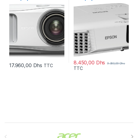
UHD (V11H959040)
(1920 x 1080) (V11H979040)
8.450,00
Dhs
9.360,00
Dhs
17.960,00
Dhs
TTC
TTC
Brands Carousel