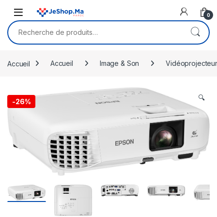
Skip to navigation
Skip to content
0
Recherche pour :
Accueil
Accueil
Image & Son
Vidéoprojecteu
🔍
-
26%