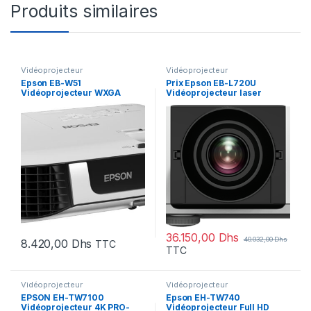
Produits similaires
Vidéoprojecteur
Vidéoprojecteur
Epson EB-W51
Prix Epson EB-L720U
Vidéoprojecteur WXGA
Vidéoprojecteur laser
(1280 x 800) (V11H977040)
WUXGA (V11HA44040) –
40032.00 – 40032.00
36.150,00
Dhs
40.032,00
Dhs
8.420,00
Dhs
TTC
TTC
Vidéoprojecteur
Vidéoprojecteur
EPSON EH-TW7100
Epson EH-TW740
Vidéoprojecteur 4K PRO-
Vidéoprojecteur Full HD