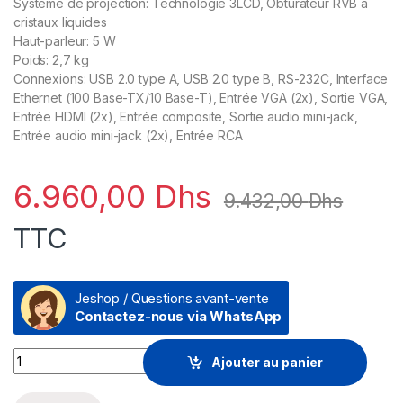
Système de projection: Technologie 3LCD, Obturateur RVB à
cristaux liquides
Haut-parleur: 5 W
Poids: 2,7 kg
Connexions: USB 2.0 type A, USB 2.0 type B, RS-232C, Interface
Ethernet (100 Base-TX/10 Base-T), Entrée VGA (2x), Sortie VGA,
Entrée HDMI (2x), Entrée composite, Sortie audio mini-jack,
Entrée audio mini-jack (2x), Entrée RCA
6.960,00
Dhs
9.432,00
Dhs
TTC
Jeshop / Questions avant-vente
Contactez-nous via WhatsApp
Epson EB-W49 Vidéoprojecteur WXGA (1280 x 800) (V11H983
Ajouter au panier