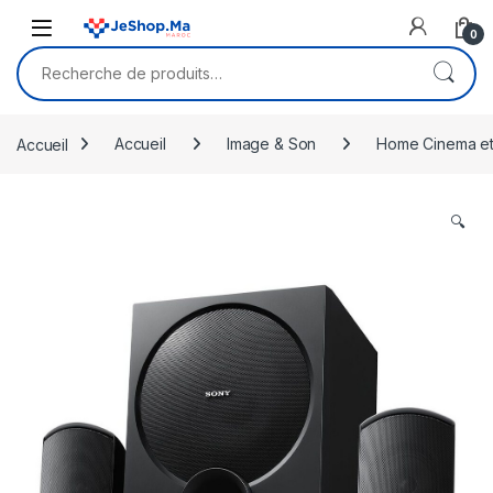
Skip to navigation
Skip to content
0
Recherche pour :
Accueil
Accueil
Image & Son
Home Cinema et
🔍