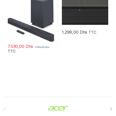
1.299,00
Dhs
TTC
7.530,00
Dhs
7.790,00
Dhs
TTC
Brands Carousel