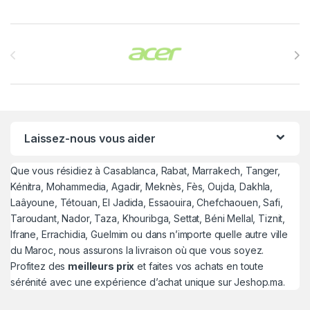
Brands Carousel
Laissez-nous vous aider
Que vous résidiez à Casablanca, Rabat, Marrakech, Tanger,
Kénitra, Mohammedia, Agadir, Meknès, Fès, Oujda, Dakhla,
Laâyoune, Tétouan, El Jadida, Essaouira, Chefchaouen, Safi,
Taroudant, Nador, Taza, Khouribga, Settat, Béni Mellal, Tiznit,
Ifrane, Errachidia, Guelmim ou dans n’importe quelle autre ville
du Maroc, nous assurons la livraison où que vous soyez.
Profitez des
meilleurs prix
et faites vos achats en toute
sérénité avec une expérience d’achat unique sur Jeshop.ma.