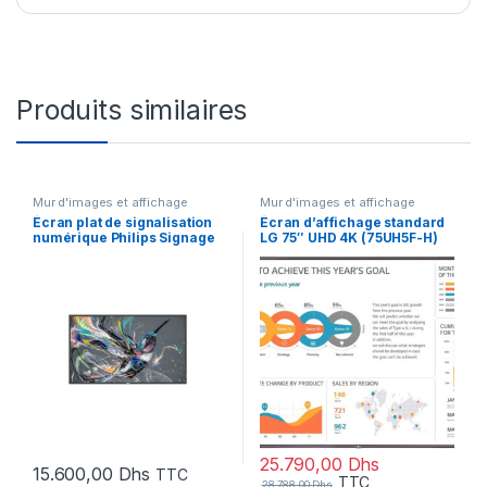
Produits similaires
Mur d'images et affichage
Mur d'images et affichage
Écran plat de signalisation
Écran d’affichage standard
numérique Philips Signage
LG 75″ UHD 4K (75UH5F-H)
Solutions Q-Line 65″ 4K
Ultra (65BDL3511Q/00)
25.790,00
Dhs
15.600,00
Dhs
TTC
TTC
28.788,00
Dhs