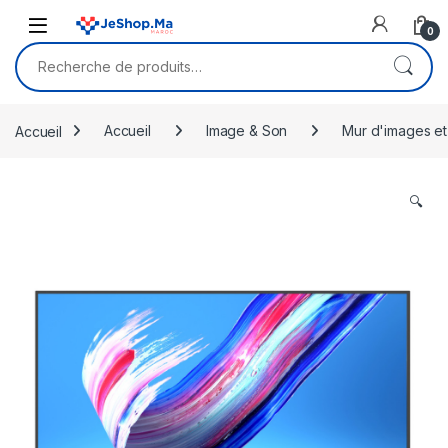
Skip to navigation
Skip to content
0
Recherche pour :
Accueil
Accueil
Image & Son
Mur d'images et
🔍