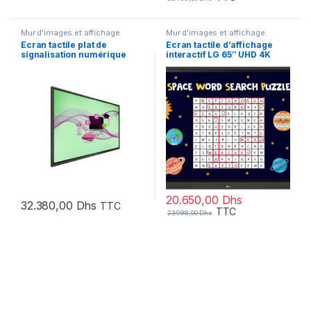
Mur d'images et affichage
Mur d'images et affichage
Écran tactile plat de
Écran tactile d’affichage
signalisation numérique
interactif LG 65″ UHD 4K
Philips 75″ 4K Ultra
(65TR3DK-B)
(75BDL4052E/00)
20.650,00
Dhs
32.380,00
Dhs
TTC
TTC
23.988,00
Dhs