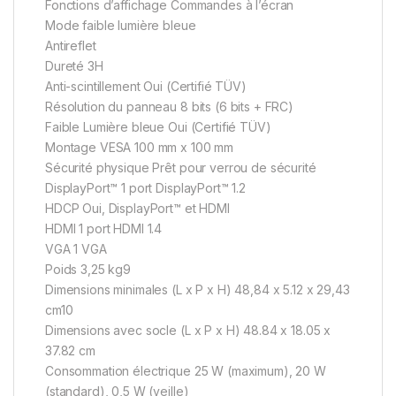
Fonctions d’affichage Commandes à l’écran
Mode faible lumière bleue
Antireflet
Dureté 3H
Anti-scintillement Oui (Certifié TÜV)
Résolution du panneau 8 bits (6 bits + FRC)
Faible Lumière bleue Oui (Certifié TÜV)
Montage VESA 100 mm x 100 mm
Sécurité physique Prêt pour verrou de sécurité
DisplayPort™ 1 port DisplayPort™ 1.2
HDCP Oui, DisplayPort™ et HDMI
HDMI 1 port HDMI 1.4
VGA 1 VGA
Poids 3,25 kg9
Dimensions minimales (L x P x H) 48,84 x 5.12 x 29,43
cm10
Dimensions avec socle (L x P x H) 48.84 x 18.05 x
37.82 cm
Consommation électrique 25 W (maximum), 20 W
(standard), 0,5 W (veille)