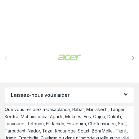
Brands Carousel
Laissez-nous vous aider
Que vous résidiez à Casablanca, Rabat, Marrakech, Tanger,
Kénitra, Mohammedia, Agadir, Meknès, Fès, Oujda, Dakhla,
Laâyoune, Tétouan, El Jadida, Essaouira, Chefchaouen, Safi,
Taroudant, Nador, Taza, Khouribga, Settat, Béni Mellal, Tiznit,
Ifrane, Errachidia, Guelmim ou dans n’importe quelle autre ville