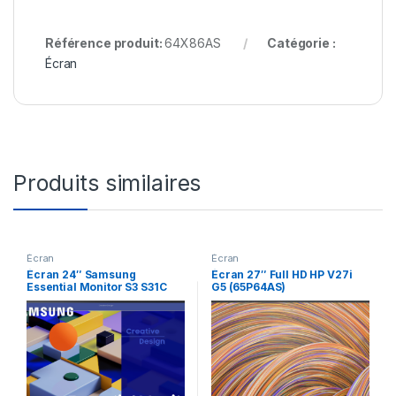
Référence produit:
64X86AS
Catégorie :
Écran
Produits similaires
Écran
Écran
Écran 24″ Samsung
Écran 27″ Full HD HP V27i
Essential Monitor S3 S31C
G5 (65P64AS)
(LS24C310EAMXZN)