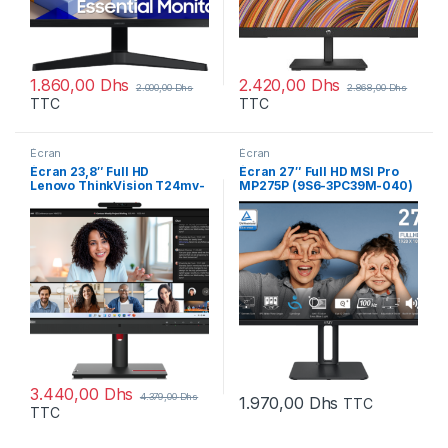
1.860,00
Dhs
2.420,00
Dhs
2.000,00
Dhs
2.868,00
Dhs
TTC
TTC
Écran
Écran
Écran 23,8″ Full HD
Écran 27″ Full HD MSI Pro
Lenovo ThinkVision T24mv-
MP275P (9S6-3PC39M-040)
30 avec Webcam
(63D7UAT3EU)
3.440,00
Dhs
4.379,00
Dhs
1.970,00
Dhs
TTC
TTC