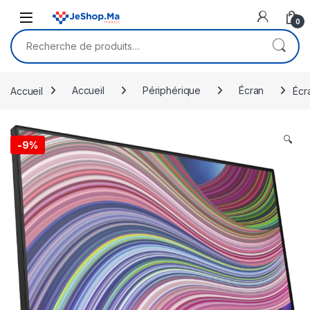
Skip to navigation
Skip to content
0
Recherche pour :
Accueil
Accueil
Périphérique
Écran
Écr
🔍
-
9%