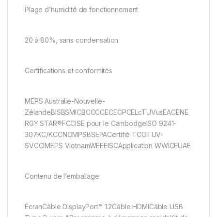
Plage d’humidité de fonctionnement
20 à 80%, sans condensation
Certifications et conformités
MEPS Australie-Nouvelle-
ZélandeBISBSMICBCCCCECECPCELcTUVusEACENE
RGY STAR®FCCISE pour le CambodgeISO 9241-
307KC/KCCNOMPSBSEPACertifié TCOTUV-
SVCCIMEPS VietnamWEEEISCApplication WWICEUAE
Contenu de l’emballage
ÉcranCâble DisplayPort™ 1.2Câble HDMICâble USB