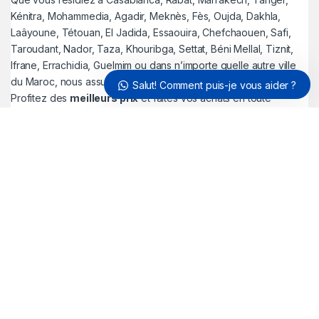
Kénitra, Mohammedia, Agadir, Meknès, Fès, Oujda, Dakhla,
Laâyoune, Tétouan, El Jadida, Essaouira, Chefchaouen, Safi,
Taroudant, Nador, Taza, Khouribga, Settat, Béni Mellal, Tiznit,
Ifrane, Errachidia, Guelmim ou dans n’importe quelle autre ville
du Maroc, nous assurons la livraison où que vous soyez.
Salut! Comment puis-je vous aider ?
Profitez des
meilleurs prix
et faites vos achats en toute
sérénité avec une expérience d’achat unique sur Jeshop.ma.
Vous avez des questions ?
Appelez-nous 24h/24 et 7j/7
!