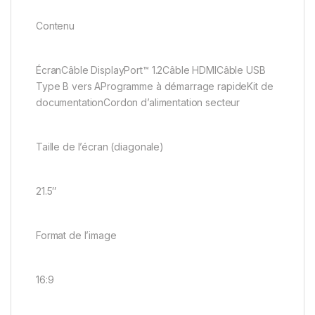
Contenu
ÉcranCâble DisplayPort™ 1.2Câble HDMICâble USB
Type B vers AProgramme à démarrage rapideKit de
documentationCordon d’alimentation secteur
Taille de l’écran (diagonale)
21.5″
Format de l’image
16:9