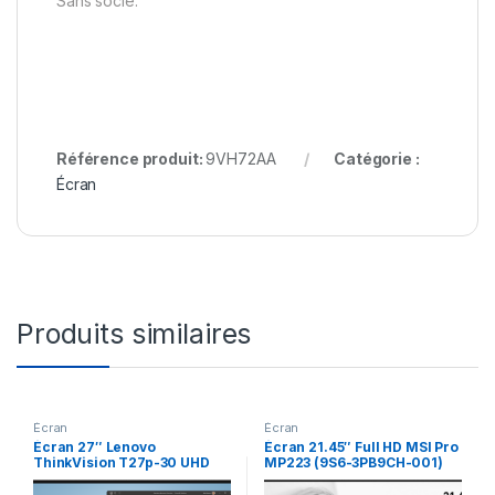
Sans socle.
Référence produit:
9VH72AA
Catégorie :
Écran
Produits similaires
Écran
Écran
Écran 27″ Lenovo
Écran 21.45″ Full HD MSI Pro
ThinkVision T27p-30 UHD
MP223 (9S6-3PB9CH-001)
Type-C (63A9GAT1EU)