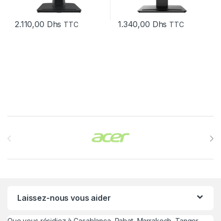
2.110,00
Dhs
1.340,00
Dhs
TTC
TTC
Brands Carousel
Laissez-nous vous aider
Que vous résidiez à Casablanca, Rabat, Marrakech, Tanger,