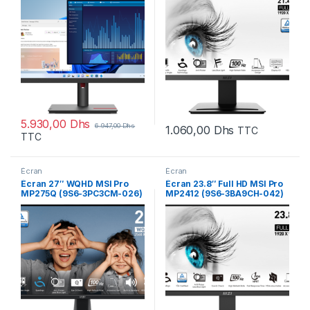
5.930,00
Dhs
6.947,00
Dhs
1.060,00
Dhs
TTC
TTC
Écran
Écran
Écran 27″ WQHD MSI Pro
Écran 23.8″ Full HD MSI Pro
MP275Q (9S6-3PC3CM-026)
MP2412 (9S6-3BA9CH-042)