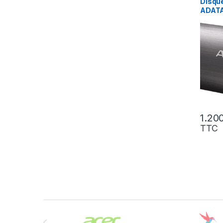
Disque
ADATA
(ASE7
1.20
TTC
Brands Carousel