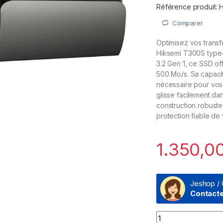
Référence produit:
Comparer
Optimisez vos trans
Hiksemi T300S type-
3.2 Gen 1, ce SSD of
500 Mo/s. Sa capaci
nécessaire pour vos 
glisse facilement da
construction robuste
protection fiable d
1.350,0
Jeshop / 
Contact
Disque dur portab