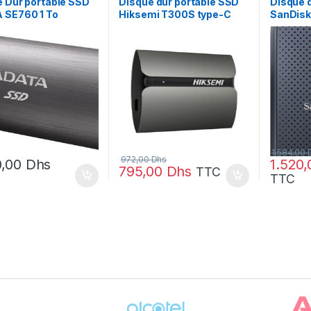
 Dur portable SSD
Disque dur portable SSD
Disque 
 SE760 1 To
Hiksemi T300S type-C
SanDisk
60-1T32G2-CTI)
512 Go (HSM-ESSD-
(SDSSD
T300S-512G)
1.584,00
972,00
Dhs
0,00
Dhs
1.520
795,00
Dhs
TTC
TTC