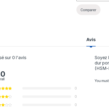
Comparer
Avis
é sur 0 l'avis
Soyez l
dur po
(HSM-
.0
rall
You mus
0
0
0