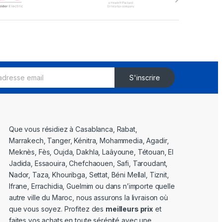
S'inscrire
Que vous résidiez à Casablanca, Rabat,
Marrakech, Tanger, Kénitra, Mohammedia, Agadir,
Meknès, Fès, Oujda, Dakhla, Laâyoune, Tétouan, El
Jadida, Essaouira, Chefchaouen, Safi, Taroudant,
Nador, Taza, Khouribga, Settat, Béni Mellal, Tiznit,
Ifrane, Errachidia, Guelmim ou dans n’importe quelle
autre ville du Maroc, nous assurons la livraison où
que vous soyez. Profitez des
meilleurs prix
et
faites vos achats en toute sérénité avec une