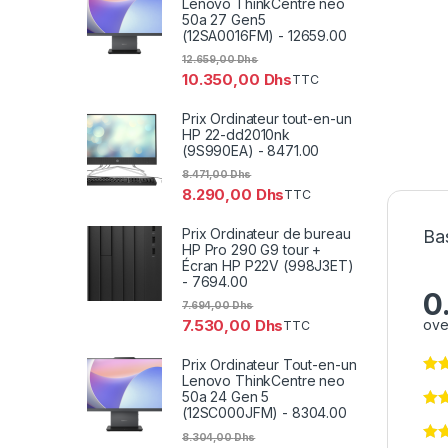
Lenovo ThinkCentre neo
50a 27 Gen5
(12SA0016FM) - 12659.00
12.659,00
Dhs
10.350,00
Dhs
TTC
Prix Ordinateur tout-en-un
HP 22-dd2010nk
(9S990EA) - 8471.00
8.471,00
Dhs
8.290,00
Dhs
TTC
Prix Ordinateur de bureau
Bas
HP Pro 290 G9 tour +
Écran HP P22V (998J3ET)
- 7694.00
0
7.694,00
Dhs
ove
7.530,00
Dhs
TTC
Prix Ordinateur Tout-en-un
Lenovo ThinkCentre neo
50a 24 Gen 5
(12SC000JFM) - 8304.00
8.304,00
Dhs