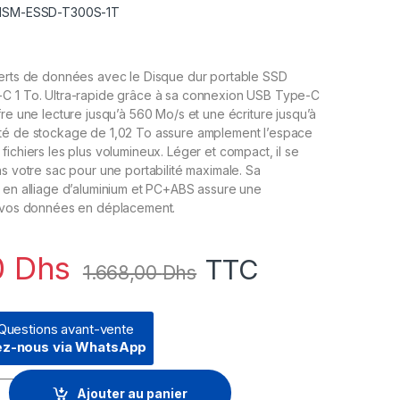
 HSM-ESSD-T300S-1T
ferts de données avec le Disque dur portable SSD
C 1 To. Ultra-rapide grâce à sa connexion USB Type-C
fre une lecture jusqu’à 560 Mo/s et une écriture jusqu’à
té de stockage de 1,02 To assure amplement l’espace
fichiers les plus volumineux. Léger et compact, il se
ns votre sac pour une portabilité maximale. Sa
 en alliage d’aluminium et PC+ABS assure une
e vos données en déplacement.
0
Dhs
TTC
1.668,00
Dhs
Questions avant-vente
ez-nous via WhatsApp
le SSD Hiksemi T300S type-C 1 To (HSM-ESSD-T300S-1T) quanti
Ajouter au panier