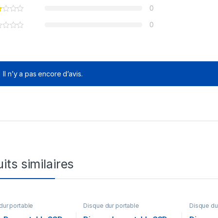
0
0
Il n’y a pas encore d’avis.
its similaires
dur portable
Disque dur portable
Disque du