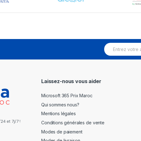
E
m
a
i
l
*
Laissez-nous vous aider
Microsoft 365 Prix Maroc
Qui sommes nous?
Mentions légales
4 et 7j/7 !
Conditions générales de vente
Modes de paiement
Modes de livraison