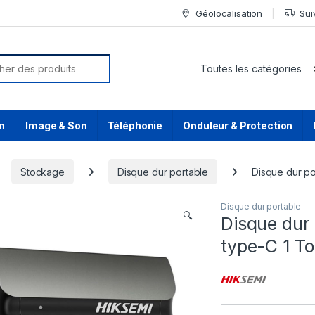
Géolocalisation
Sui
or:
n
Image & Son
Téléphonie
Onduleur & Protection
Stockage
Disque dur portable
Disque dur p
Disque dur portable
🔍
Disque dur
type-C 1 T