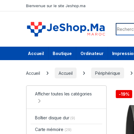
Skip to navigation
Skip to content
Bienvenue sur le site Jeshop.ma
Search f
Accueil
Boutique
Ordinateur
Impressio
Accueil
Accueil
Périphérique
Afficher toutes les catégories
-
19%
Boîtier disque dur
(9)
Carte mémoire
(29)