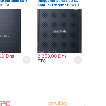
dur portable SSD
Disque dur portable SSD
® 1 To
SanDisk Extreme PRO® 1
E30-1T00-G26)
To (SDSSDE81-1T00-G25)
Dhs
2.447,00
Dhs
,00
Dhs
2.350,00
Dhs
TTC