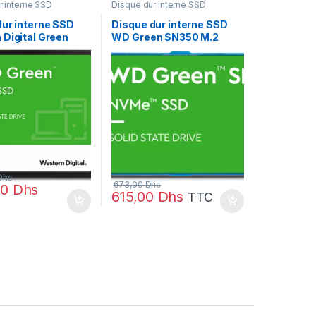
r interne SSD
Disque dur interne SSD
dur interne SSD
Disque dur interne SSD
 Digital Green
WD Green SN350 M.2
″ 1 To
2280 PCIe Gen3 x4 3D
0T3G0A-00BJG0)
NAND NVMe 480 Go
(WDS480G2G0C-
00AJM0)
Dhs
673,00
Dhs
00
Dhs
615,00
Dhs
TTC