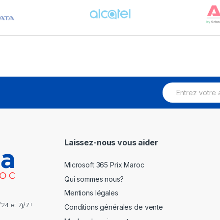
E
m
a
i
l
*
Laissez-nous vous aider
Microsoft 365 Prix Maroc
Qui sommes nous?
Mentions légales
4 et 7j/7 !
Conditions générales de vente