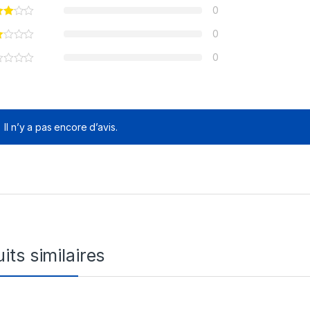
0
0
0
Il n’y a pas encore d’avis.
its similaires