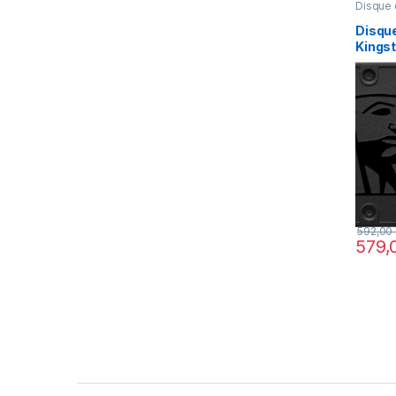
Disque 
Disque
Kings
480 G
(SA40
592,00
579,