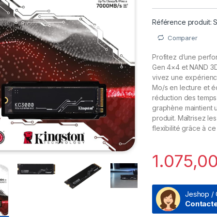
Référence produit:
Comparer
Profitez d’une perf
Gen 4×4 et NAND 3D 
vivez une expérienc
Mo/s en lecture et é
réduction des temps 
graphène maintient u
produit. Maîtrisez l
flexibilité grâce à
1.075,0
Jeshop / 
Contact