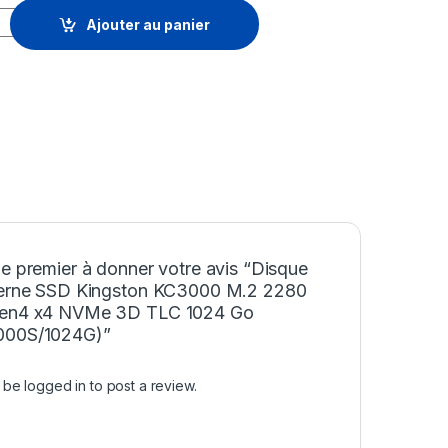
e SSD Kingston KC3000 M.2 2280 PCIe Gen4 x4 NVMe 3D TLC 10
Ajouter au panier
e premier à donner votre avis “Disque
terne SSD Kingston KC3000 M.2 2280
en4 x4 NVMe 3D TLC 1024 Go
000S/1024G)”
t be
logged in
to post a review.