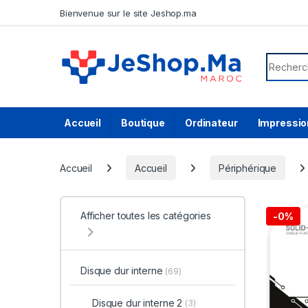
Skip to navigation
Skip to content
Bienvenue sur le site Jeshop.ma
Search f
Accueil
Boutique
Ordinateur
Impressio
Accueil
Accueil
Périphérique
Afficher toutes les catégories
-
0%
Disque dur interne
(69)
Disque dur interne 2
(3)