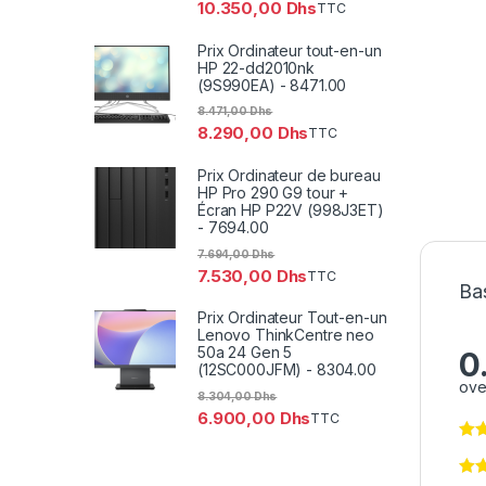
10.350,00
Dhs
TTC
Prix Ordinateur tout-en-un
HP 22-dd2010nk
(9S990EA) - 8471.00
8.471,00
Dhs
8.290,00
Dhs
TTC
Prix Ordinateur de bureau
HP Pro 290 G9 tour +
Écran HP P22V (998J3ET)
- 7694.00
7.694,00
Dhs
7.530,00
Dhs
TTC
Bas
Prix Ordinateur Tout-en-un
Lenovo ThinkCentre neo
50a 24 Gen 5
0
(12SC000JFM) - 8304.00
ove
8.304,00
Dhs
6.900,00
Dhs
TTC