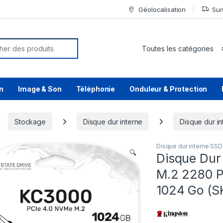
Géolocalisation
Sui
or:
n
Image & Son
Téléphonie
Onduleur & Protection
Stockage
Disque dur interne
Disque dur i
Disque dur interne SSD
🔍
Disque Dur
M.2 2280 
1024 Go (