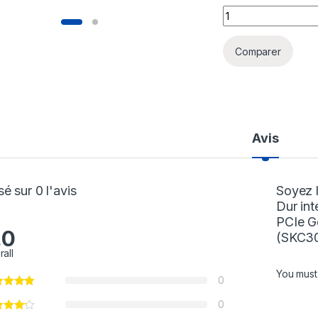
Disque Dur intern
Comparer
Avis
é sur 0 l'avis
Soyez l
Dur in
PCIe G
.0
(SKC3
rall
You mus
0
0