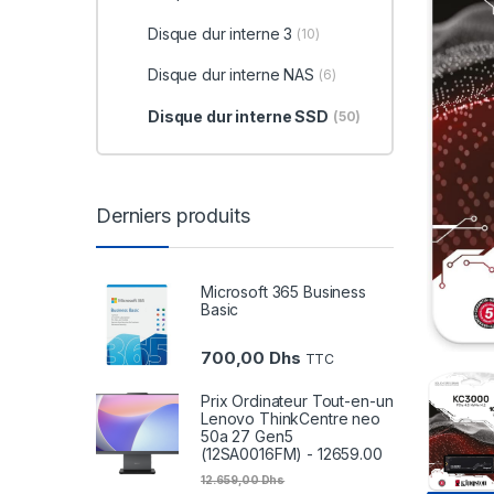
Disque dur interne 3
(10)
Disque dur interne NAS
(6)
Disque dur interne SSD
(50)
Derniers produits
Microsoft 365 Business
Basic
700,00
Dhs
TTC
Prix Ordinateur Tout-en-un
Lenovo ThinkCentre neo
50a 27 Gen5
(12SA0016FM) - 12659.00
12.659,00
Dhs