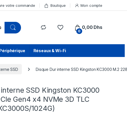
vre votre commande
Boutique
Mon compte
0,00
Dhs
0
Périphérique
Réseaux & Wi-Fi
nterne SSD
Disque Dur interne SSD Kingston KC3000 M.2 
 interne SSD Kingston KC3000
PCIe Gen4 x4 NVMe 3D TLC
SKC3000S/1024G)