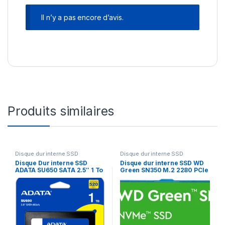
Il n’y a pas encore d’avis.
Produits similaires
Disque dur interne SSD
Disque dur interne SSD
Disque Dur interne SSD
Disque dur interne SSD WD
ADATA SU650 SATA 2.5″ 1 To
Green SN350 M.2 2280 PCIe
(ASU650SS-1TT-R)
Gen3 x4 3D NAND NVMe 480
Go (WDS480G2G0C-
00AJM0)