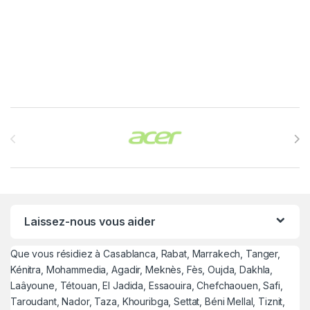
Brands Carousel
Laissez-nous vous aider
Que vous résidiez à Casablanca, Rabat, Marrakech, Tanger,
Kénitra, Mohammedia, Agadir, Meknès, Fès, Oujda, Dakhla,
Laâyoune, Tétouan, El Jadida, Essaouira, Chefchaouen, Safi,
Taroudant, Nador, Taza, Khouribga, Settat, Béni Mellal, Tiznit,