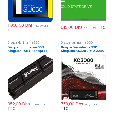
1.050,00
Dhs
1.193,00
Dhs
615,00
Dhs
TTC
673,00
Dhs
TTC
Disque dur interne SSD
Disque dur interne SSD
Disque dur interne SSD
Disque Dur interne SSD
Kingston FURY Renegade
Kingston KC3000 M.2 2280
Heatsink M.2 2280 PCIe
PCIe Gen4 x4 NVMe 3D TLC
Gen4 x4 NVMe 500 Go
512 Go (SKC3000S/512G)
(SFYRSK/500G)
952,00
Dhs
759,00
Dhs
1.016,00
Dhs
784,00
Dhs
TTC
TTC