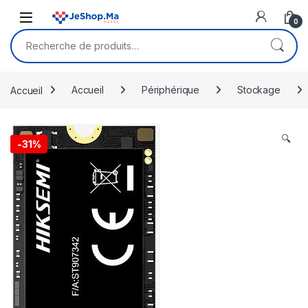
Skip to navigation
Skip to content
0
Recherche pour :
Accueil
Accueil
Périphérique
Stockage
🔍
-
31%