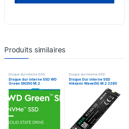
Produits similaires
Disque dur interne SSD
Disque dur interne SSD
Disque dur interne SSD WD
Disque Dur interne SSD
Green SN350 M.2
Hiksemi Wave(N) M.2 2280
2280 PCI 3D NAND NVMe 1
NVMe 256 Go (HS-SSD-
To (WDS100T3G0C-
WAVE-N-256G)
00AZL0)