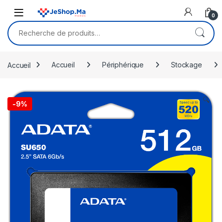
Skip to navigation
Skip to content
0
Recherche pour :
Accueil
Accueil
Périphérique
Stockage
🔍
-
9%