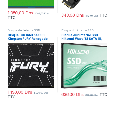
1.050,00
Dhs
1.146,00
Dhs
343,00
Dhs
TTC
372,00
Dhs
TTC
Disque dur interne SSD
Disque dur interne SSD
Disque Dur interne SSD
Disque dur interne SSD
Kingston FURY Renegade
Hiksemi Wave(S) SATA III,
Heat spreader M.2 2280
2.5″ 512 Go (HS-SSD-WAVE-
PCIe Gen4 x4 NVMe 1 To
S-512G)
(SFYRS/1000G)
1.190,00
Dhs
1.220,00
Dhs
636,00
Dhs
TTC
792,00
Dhs
TTC