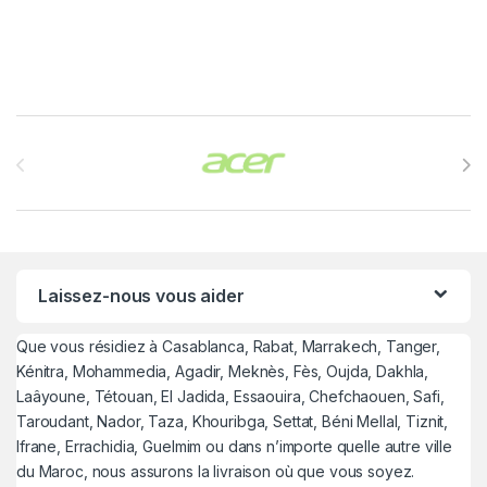
Brands Carousel
Laissez-nous vous aider
Que vous résidiez à Casablanca, Rabat, Marrakech, Tanger,
Kénitra, Mohammedia, Agadir, Meknès, Fès, Oujda, Dakhla,
Laâyoune, Tétouan, El Jadida, Essaouira, Chefchaouen, Safi,
Taroudant, Nador, Taza, Khouribga, Settat, Béni Mellal, Tiznit,
Ifrane, Errachidia, Guelmim ou dans n’importe quelle autre ville
du Maroc, nous assurons la livraison où que vous soyez.