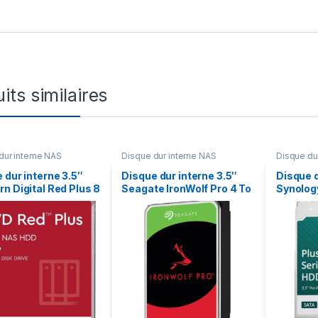
its similaires
dur interne NAS
Disque dur interne NAS
Disque du
 dur interne 3.5″
Disque dur interne 3.5″
Disque d
n Digital Red Plus 8
Seagate IronWolf Pro 4 To
Synolog
ur NAS (WD80EFZZ)
pour NAS (ST4000NE001)
7200 RP
CACHE 