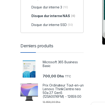
Disque dur interne 3
(10)
Disque dur interne NAS
(6)
Disque dur interne SSD
(50)
Derniers produits
Microsoft 365 Business
Basic
700,00
Dhs
TTC
Prix Ordinateur Tout-en-un
Lenovo ThinkCentre neo
50a 27 Gen5
(12SA0016FM) - 12659.00
12.659,00
Dhs