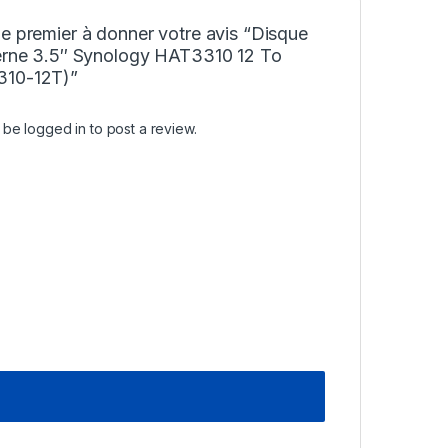
e premier à donner votre avis “Disque
terne 3.5″ Synology HAT3310 12 To
10-12T)”
t be
logged in
to post a review.