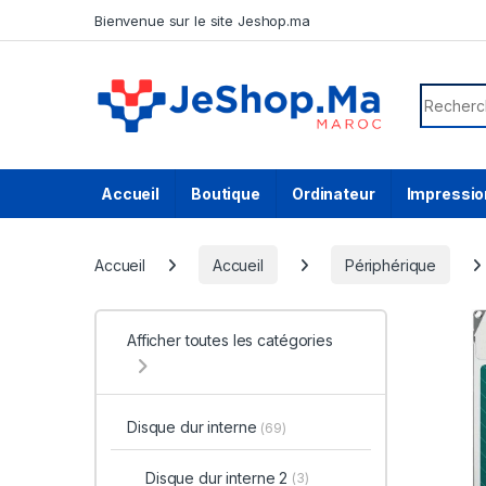
Skip to navigation
Skip to content
Bienvenue sur le site Jeshop.ma
Search f
Accueil
Boutique
Ordinateur
Impressio
Accueil
Accueil
Périphérique
Afficher toutes les catégories
Disque dur interne
(69)
Disque dur interne 2
(3)