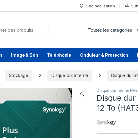
Géolocalisation
Sui
or:
n
Image & Son
Téléphonie
Onduleur & Protection
Stockage
Disque dur interne
Disque dur i
Disque dur interne NAS
🔍
Disque dur
12 To (HAT