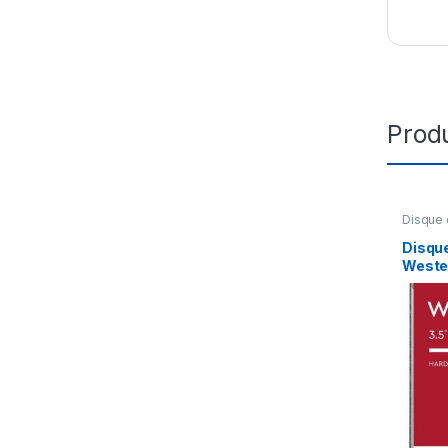
Produ
Disque 
Disque
Wester
To po