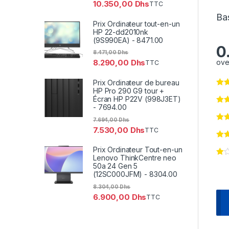
10.350,00
Dhs
TTC
Bas
Prix Ordinateur tout-en-un
HP 22-dd2010nk
(9S990EA) - 8471.00
0
8.471,00
Dhs
ove
8.290,00
Dhs
TTC
Prix Ordinateur de bureau
HP Pro 290 G9 tour +
Écran HP P22V (998J3ET)
- 7694.00
7.694,00
Dhs
7.530,00
Dhs
TTC
Prix Ordinateur Tout-en-un
Lenovo ThinkCentre neo
50a 24 Gen 5
(12SC000JFM) - 8304.00
8.304,00
Dhs
6.900,00
Dhs
TTC