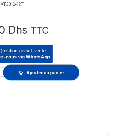
 HAT3310-12T
00
Dhs
TTC
Questions avant-vente
ez-nous via WhatsApp
 3.5" Synology HAT3310 12 To (HAT3310-12T) quantity
Ajouter au panier