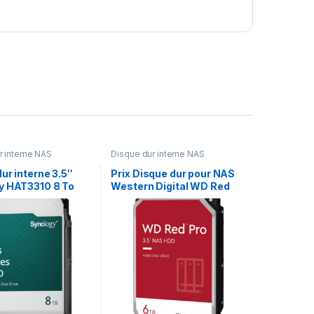
r interne NAS
Disque dur interne NAS
ur interne 3.5″
Prix Disque dur pour NAS
y HAT3310 8 To
Western Digital WD Red
M SATA III 256MO
Pro 3,5″ 6 To
(HAT3310-8T)
(WD6003FFBX) – –