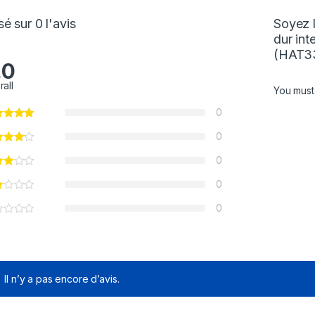
é sur 0 l'avis
Soyez l
dur in
(HAT33
.0
rall
You mus
0
0
0
0
0
Il n’y a pas encore d’avis.