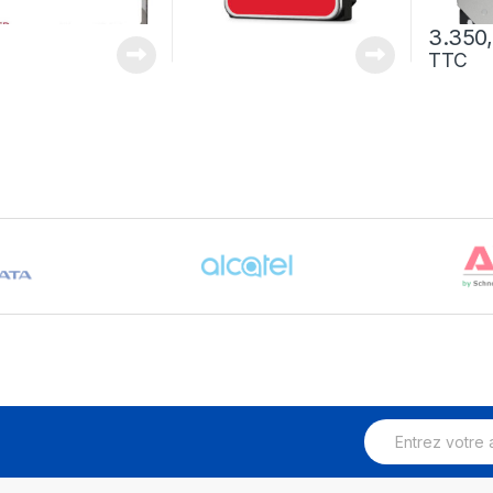
3.350
TTC
E
m
a
i