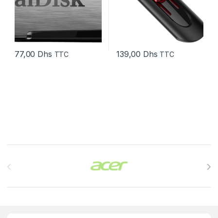
77,00
Dhs
139,00
Dhs
TTC
TTC
Brands Carousel