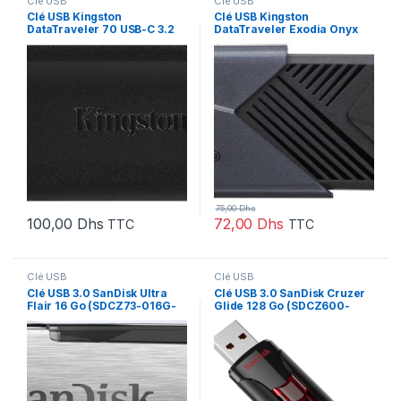
Clé USB
Clé USB
Clé USB Kingston
Clé USB Kingston
DataTraveler 70 USB-C 3.2
DataTraveler Exodia Onyx
Gen1 – 128 Go (DT70/128GB)
USB Type-A 3.2 Gen1 – 64 Go
(DTXON/64GB)
75,00
Dhs
100,00
Dhs
72,00
Dhs
TTC
TTC
Clé USB
Clé USB
Clé USB 3.0 SanDisk Ultra
Clé USB 3.0 SanDisk Cruzer
Flair 16 Go (SDCZ73-016G-
Glide 128 Go (SDCZ600-
G46)
128G-G35)