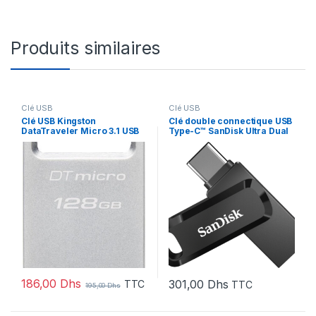
Produits similaires
Clé USB
Clé USB
Clé USB Kingston
Clé double connectique USB
DataTraveler Micro 3.1 USB
Type-C™ SanDisk Ultra Dual
Type-A 3.2 Gen 1 128 Go
Drive 256 Go (SDDDC3-
(DTMC3G2/128GB)
256G-G46)
186,00
Dhs
301,00
Dhs
TTC
TTC
195,00
Dhs