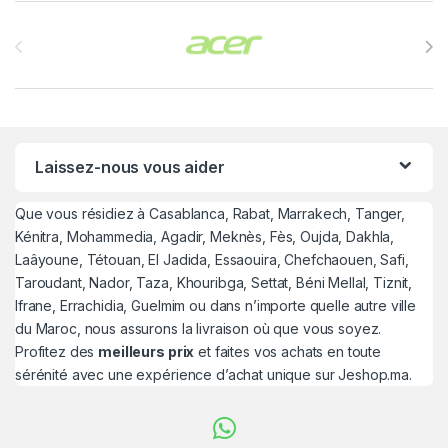
Brands Carousel
Laissez-nous vous aider
Que vous résidiez à Casablanca, Rabat, Marrakech, Tanger,
Kénitra, Mohammedia, Agadir, Meknès, Fès, Oujda, Dakhla,
Laâyoune, Tétouan, El Jadida, Essaouira, Chefchaouen, Safi,
Taroudant, Nador, Taza, Khouribga, Settat, Béni Mellal, Tiznit,
Ifrane, Errachidia, Guelmim ou dans n’importe quelle autre ville
du Maroc, nous assurons la livraison où que vous soyez.
Profitez des
meilleurs prix
et faites vos achats en toute
sérénité avec une expérience d’achat unique sur Jeshop.ma.