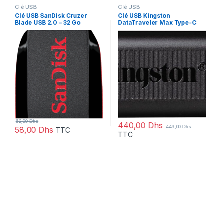
Clé USB
Clé USB
Clé USB SanDisk Cruzer
Clé USB Kingston
Blade USB 2.0 – 32 Go
DataTraveler Max Type-C
(SDCZ50-032G-B35)
3.2 Gen 2 (3.1 Gen 2) – Noir
256 Go (DTMAX/256GB)
62,00
Dhs
440,00
Dhs
449,00
Dhs
58,00
Dhs
TTC
TTC