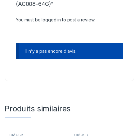
(AC008-64G)”
You must be
logged in
to post a review.
Il n’y a pas encore d’avis.
Produits similaires
Clé USB
Clé USB