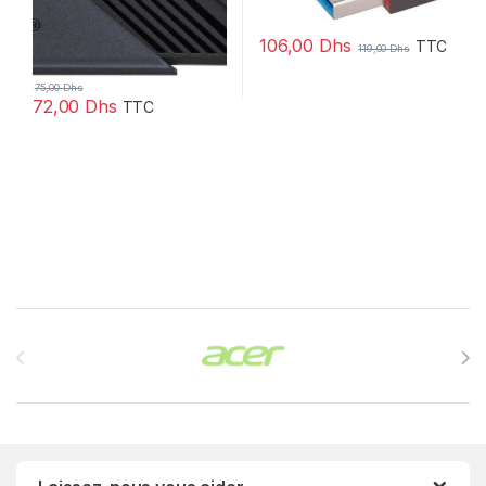
106,00
Dhs
TTC
119,00
Dhs
75,00
Dhs
72,00
Dhs
TTC
Brands Carousel