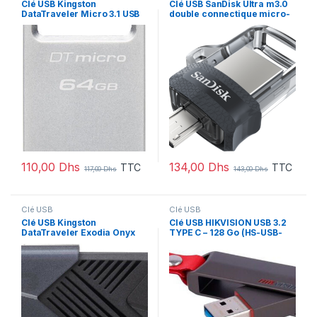
Clé USB Kingston
Clé USB SanDisk Ultra m3.0
DataTraveler Micro 3.1 USB
double connectique micro-
Type-A 3.2 Gen1 – 64 Go
USB et USB 3.0 – 32 Go
(DTMC3G2/64GB)
(SDDD3-032G-G46)
110,00
Dhs
134,00
Dhs
TTC
TTC
117,00
Dhs
143,00
Dhs
Clé USB
Clé USB
Clé USB Kingston
Clé USB HIKVISION USB 3.2
DataTraveler Exodia Onyx
TYPE C – 128 Go (HS-USB-
USB Type-A 3.2 Gen1 – 64 Go
E304C-128G-U3)
(DTXON/64GB)