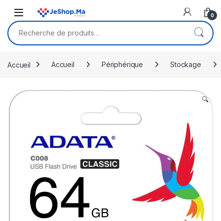
Skip to navigation
Skip to content
0
Recherche pour :
Accueil
Accueil
Périphérique
Stockage
🔍