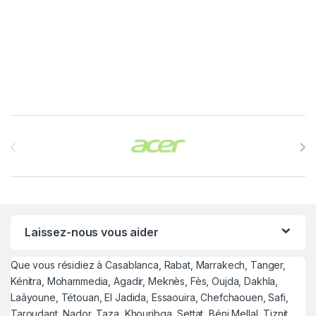
Brands Carousel
Laissez-nous vous aider
Que vous résidiez à Casablanca, Rabat, Marrakech, Tanger,
Kénitra, Mohammedia, Agadir, Meknès, Fès, Oujda, Dakhla,
Laâyoune, Tétouan, El Jadida, Essaouira, Chefchaouen, Safi,
Taroudant, Nador, Taza, Khouribga, Settat, Béni Mellal, Tiznit,