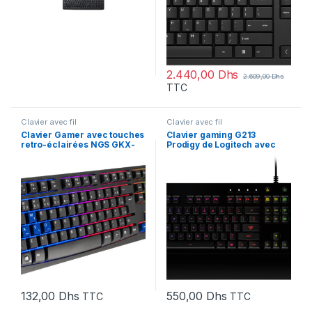
2.440,00
Dhs
2.609,00
Dhs
TTC
Clavier avec fil
Clavier avec fil
Clavier Gamer avec touches
Clavier gaming G213
retro-éclairées NGS GKX-
Prodigy de Logitech avec
300 (AZERTY)
éclairage RVB et anti-
ghosting Noir Français
(Azerty)
132,00
Dhs
550,00
Dhs
TTC
TTC