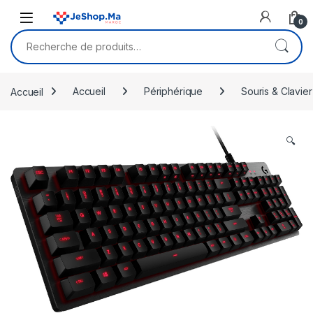
Skip to navigation
Skip to content
0
Recherche pour :
Accueil
Accueil
Périphérique
Souris & Clavier
🔍