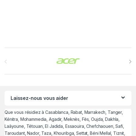
Brands Carousel
Laissez-nous vous aider
Que vous résidiez à Casablanca, Rabat, Marrakech, Tanger,
Kénitra, Mohammedia, Agadir, Meknès, Fès, Oujda, Dakhla,
Laâyoune, Tétouan, El Jadida, Essaouira, Chefchaouen, Safi,
Taroudant, Nador, Taza, Khouribga, Settat, Béni Mellal, Tiznit,