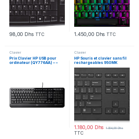
98,00
Dhs
1.450,00
Dhs
TTC
TTC
Clavier
Clavier
Prix Clavier HP USB pour
HP Souris et clavier sans fil
ordinateur (QY776AA) – –
rechargeables 950MK
Souris et clavier sans fil
rechargeables HP 950MK
(3M165AA)
1.180,00
Dhs
1.304,00
Dhs
TTC