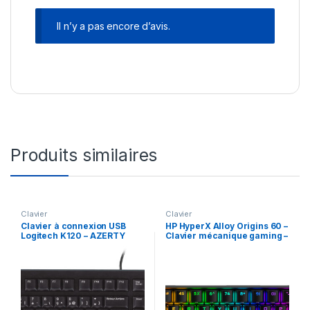
Il n’y a pas encore d’avis.
Produits similaires
Clavier
Clavier
Clavier à connexion USB
HP HyperX Alloy Origins 60 –
Logitech K120 – AZERTY
Clavier mécanique gaming –
HX rouge (6P6K8AA)