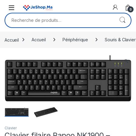
Skip to navigation
Skip to content
0
Recherche pour :
Accueil
Accueil
Périphérique
Souris & Clavier
🔍
Clavier
Clavier filaire Rapoo NK1900 –