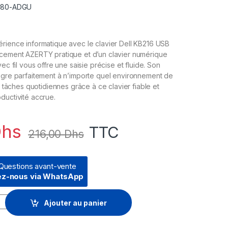
 580-ADGU
rience informatique avec le clavier Dell KB216 USB
ncement AZERTY pratique et d’un clavier numérique
vec fil vous offre une saisie précise et fluide. Son
ègre parfaitement à n’importe quel environnement de
os tâches quotidiennes grâce à ce clavier fiable et
ductivité accrue.
hs
TTC
216,00
Dhs
Questions avant-vente
ez-nous via WhatsApp
 USB Noir - Français (AZERTY) (580-ADGU) quantity
Ajouter au panier