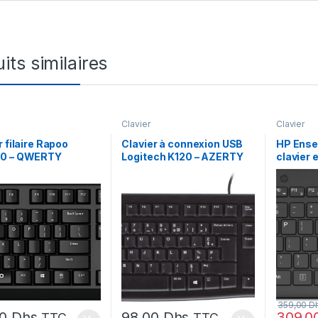
its similaires
Clavier
Clavier
r filaire Rapoo
Clavier à connexion USB
HP Ense
0 – QWERTY
Logitech K120 – AZERTY
clavier e
330 Ens
clavier e
HP 330 
359,00
D
00
Dhs
98,00
Dhs
309,0
TTC
TTC