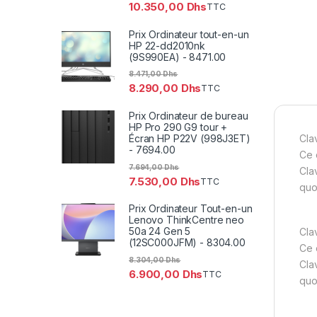
10.350,00
Dhs
TTC
Prix Ordinateur tout-en-un
HP 22-dd2010nk
(9S990EA) - 8471.00
8.471,00
Dhs
8.290,00
Dhs
TTC
Prix Ordinateur de bureau
HP Pro 290 G9 tour +
Écran HP P22V (998J3ET)
Cla
- 7694.00
Ce 
7.694,00
Dhs
Cla
7.530,00
Dhs
TTC
quo
Prix Ordinateur Tout-en-un
Lenovo ThinkCentre neo
50a 24 Gen 5
Cla
(12SC000JFM) - 8304.00
Ce 
8.304,00
Dhs
Cla
6.900,00
Dhs
TTC
quo