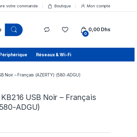
vre votre commande
Boutique
Mon compte
0,00
Dhs
0
Périphérique
Réseaux & Wi-Fi
USB Noir – Français (AZERTY) (580-ADGU)
l KB216 USB Noir – Français
(580-ADGU)