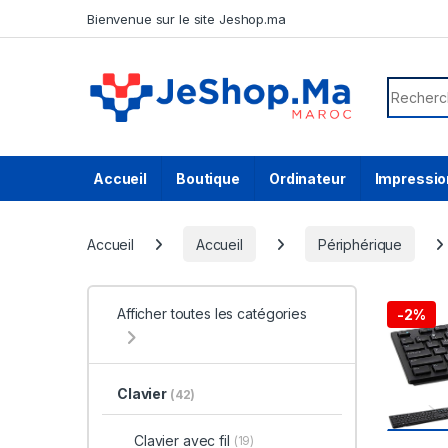
Skip to navigation
Skip to content
Bienvenue sur le site Jeshop.ma
Search f
Accueil
Boutique
Ordinateur
Impressio
Accueil
Accueil
Périphérique
Afficher toutes les catégories
-
2%
Clavier
(42)
Clavier avec fil
(19)