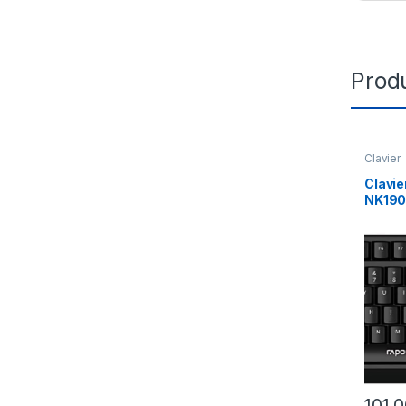
Produ
Clavier
Clavie
NK190
101,