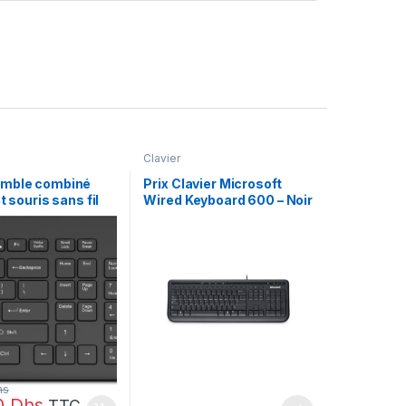
Clavier
mble combiné
Prix Clavier Microsoft
t souris sans fil
Wired Keyboard 600 – Noir
emble combiné
(AZERTY, Français) – –
t souris sans fil
(2V9E6AA)
hs
0
Dhs
TTC