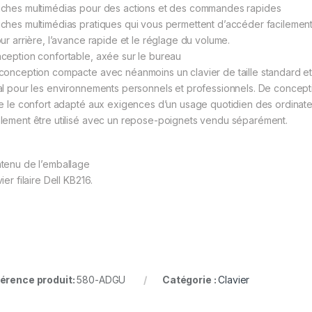
ches multimédias pour des actions et des commandes rapides
ches multimédias pratiques qui vous permettent d’accéder facilement au
our arrière, l’avance rapide et le réglage du volume.
ception confortable, axée sur le bureau
conception compacte avec néanmoins un clavier de taille standard et u
al pour les environnements personnels et professionnels. De concepti
re le confort adapté aux exigences d’un usage quotidien des ordinateur
lement être utilisé avec un repose-poignets vendu séparément.
tenu de l’emballage
ier filaire Dell KB216.
érence produit:
580-ADGU
Catégorie :
Clavier