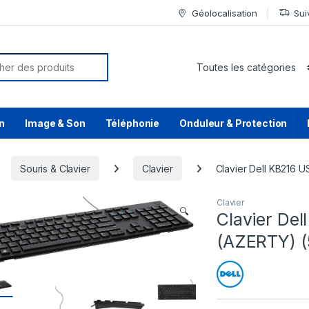
Géolocalisation
Sui
or:
n
Image & Son
Téléphonie
Onduleur & Protection
Souris & Clavier
Clavier
Clavier Dell KB216 
Clavier
🔍
Clavier Del
(AZERTY) 