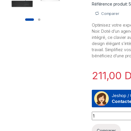
Référence produit:
Comparer
Optimisez votre expé
Noir. Doté d’un age
intégré, ce clavier a
design élégant s’int
travail. Simplifiez v
bénéficiez d’une pro
211,00
D
Jeshop / 
Contact
Clavier Dell KB216
Comparer