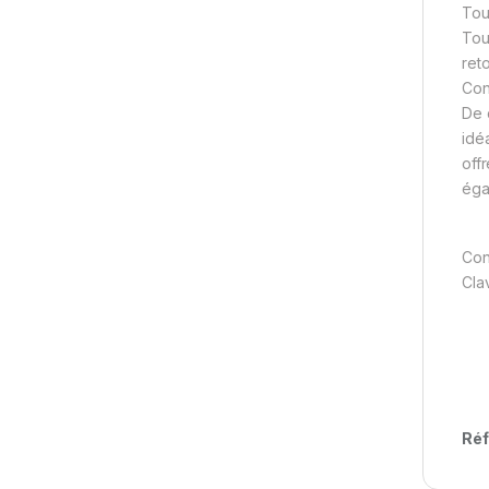
Tou
Tou
ret
Con
De 
idé
off
éga
Con
Clav
Réf