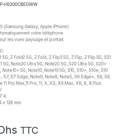
: EP-H5300CBEGWW
fil (Samsung Galaxy, Apple iPhone)
automatiquement votre téléphone.
ur les vues paysage et portrait.
 C
3 5G, Z Fold2 5G, Z Fold, Z Flip3 5G, Z Flip, Z Flip 5G, S21
21 5G, Note20 Ultra 5G, Note20 5G, S20 Ultra 5G, S20+
, Note10+ 5G, Note10, Note10 5G, S10, S10+, S10e, S10
+, S7, S7 Edge, Note9, Note8, Note5, S6 Edge+, S6, S6
11 Pro Max,11 Pro, 11, X, XS, XS Max, XR, 8, 8 Plus.
V
67 A
04 x 128 mm
Dhs
TTC