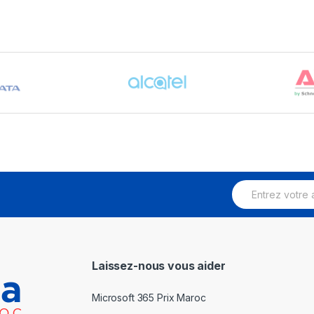
E
m
a
i
l
*
Laissez-nous vous aider
Microsoft 365 Prix Maroc