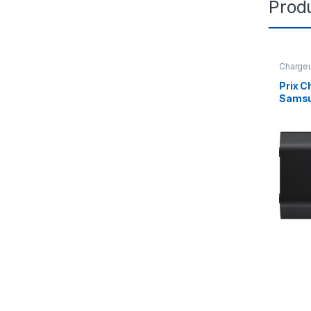
Produ
Chargeu
Prix C
Samsu
W (EP
–