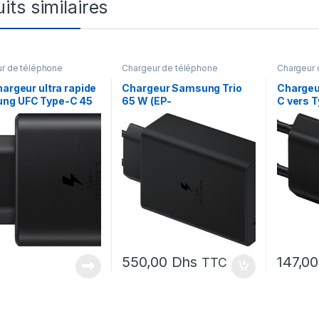
its similaires
r de téléphone
Chargeur de téléphone
Chargeur 
hargeur ultra rapide
Chargeur Samsung Trio
Chargeu
ng UFC Type-C 45
65 W (EP-
C vers 
-TA845XBEGWW) –
T6530NBEGWW)
T1510X
550,00
Dhs
147,0
TTC