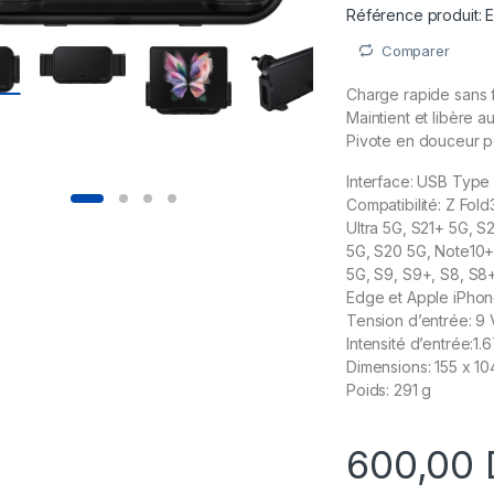
Référence produit
Comparer
Charge rapide sans 
Maintient et libère 
Pivote en douceur po
Interface: USB Type
Compatibilité: Z Fold
Ultra 5G, S21+ 5G, S
5G, S20 5G, Note10+
5G, S9, S9+, S8, S8
Edge et Apple iPhone 
Tension d’entrée: 9 
Intensité d’entrée:1.
Dimensions: 155 x 1
Poids: 291 g
600,00