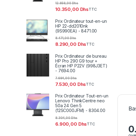
12.659,00
Dhs
10.350,00
Dhs
TTC
Prix Ordinateur tout-en-un
HP 22-dd2010nk
(9S990EA) - 8471.00
8.471,00
Dhs
8.290,00
Dhs
TTC
Prix Ordinateur de bureau
HP Pro 290 G9 tour +
Écran HP P22V (998J3ET)
- 7694.00
7.694,00
Dhs
7.530,00
Dhs
TTC
Prix Ordinateur Tout-en-un
Lenovo ThinkCentre neo
50a 24 Gen 5
Bas
(12SC000JFM) - 8304.00
8.304,00
Dhs
6.900,00
Dhs
TTC
0
ove