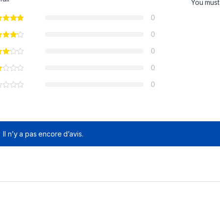
You mus
0
0
0
0
0
Il n’y a pas encore d’avis.