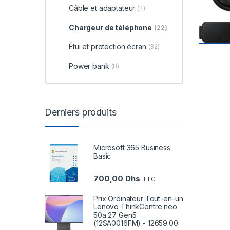
Câble et adaptateur
(4)
Chargeur de téléphone
(22)
Étui et protection écran
(32)
Power bank
(8)
Derniers produits
Microsoft 365 Business
Basic
700,00
Dhs
TTC
Prix Ordinateur Tout-en-un
Lenovo ThinkCentre neo
50a 27 Gen5
(12SA0016FM) - 12659.00