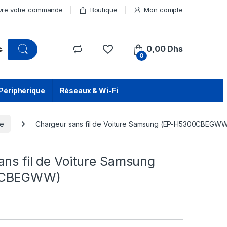
vre votre commande
Boutique
Mon compte
0,00
Dhs
0
Périphérique
Réseaux & Wi-Fi
ne
Chargeur sans fil de Voiture Samsung (EP-H5300CBEGW
e
ans fil de Voiture Samsung
0CBEGWW)