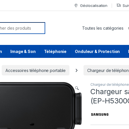
Géolocalisation
Sui
or:
n
Image & Son
Téléphonie
Onduleur & Protection
Accessoires téléphone portable
Chargeur de télépho
Chargeur de téléphon
🔍
Chargeur s
(EP-H530