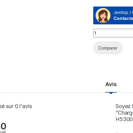
Jeshop / 
Contact
Chargeur sans fil
Comparer
Avis
é sur 0 l'avis
Soyez l
“Charge
H530
.0
rall