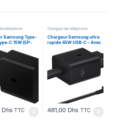
de téléphone
Chargeur de téléphone
r Samsung Type-
Chargeur Samsung ultra
Type-C 15W (EP-
rapide 45W USB-C – Avec
BEGWW)
câble (EP-T4511XBEGWW)
0
Dhs
481,00
Dhs
TTC
TTC