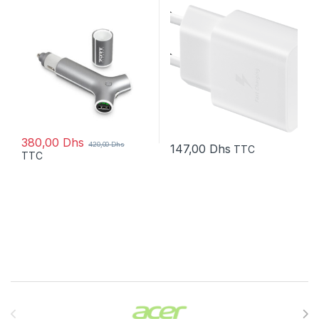
Chargeur voiture allume
C (EP-T1510XWEGWW)
cigare (501730)
380,00
Dhs
420,00
Dhs
147,00
Dhs
TTC
TTC
Brands Carousel