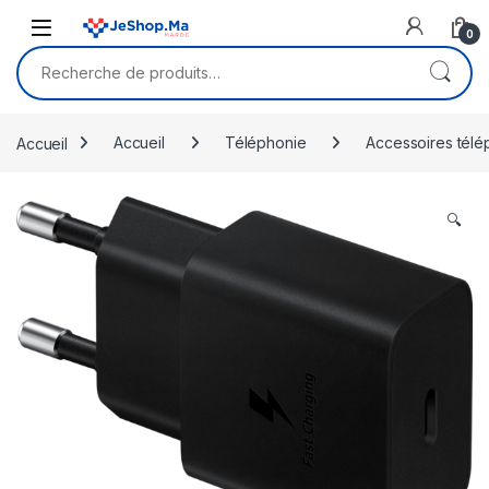
Skip to navigation
Skip to content
0
Recherche pour :
Accueil
Accueil
Téléphonie
Accessoires télé
🔍