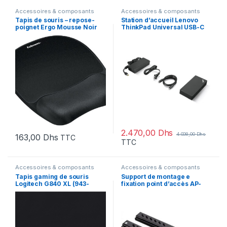
Accessoires & composants
Accessoires & composants
Tapis de souris – repose-
Station d’accueil Lenovo
poignet Ergo Mousse Noir
ThinkPad Universal USB-C
(9176501)
(40AY0090EU)
2.470,00
Dhs
4.008,00
Dhs
163,00
Dhs
TTC
TTC
Accessoires & composants
Accessoires & composants
Tapis gaming de souris
Support de montage e
Logitech G840 XL (943-
fixation point d’accès AP-
000778)
MNT-MP10-D – 10-pack
(Q9G71A)