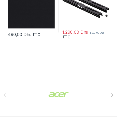
1.290,00
Dhs
1.339,00
Dhs
490,00
Dhs
TTC
TTC
Brands Carousel