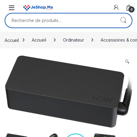
Skip to navigation
Skip to content
0
Recherche pour :
Accueil
Accueil
Ordinateur
Accessoires & co
🔍