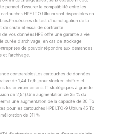
 permet d’assurer la compatibilité entre les
es cartouches HPE LTO Ultrium sont disponibles en
ables.Procédures de test d’homologation de la
t de chute et essai de contrainte
on de vos données.HPE offre une garantie à vie
 de durée d’archivage, en cas de stockage
entreprises de pouvoir répondre aux demandes
 et l’archivage.
e bande comparablesLes cartouches de données
ive de 1,44 To/h, pour stocker, chiffrer et
ns les environnements IT stratégiques à grande
ssion de 2,5:1).Une augmentation de 35 % du
permis une augmentation de la capacité de 30 To
tes pour les cartouches HPE LTO-9 Ultrium 45 To
mélioration de 311 %
ATA d’entreprise, avec un taux d’erreurs de bits