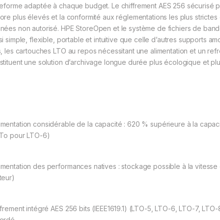
teforme adaptée à chaque budget. Le chiffrement AES 256 sécurisé 
ore plus élevés et la conformité aux réglementations les plus stricte
nées non autorisé. HPE StoreOpen et le système de fichiers de bandes
si simple, flexible, portable et intuitive que celle d’autres supports a
s, les cartouches LTO au repos nécessitant une alimentation et un ref
stituent une solution d’archivage longue durée plus écologique et p
7
mentation considérable de la capacité : 620 % supérieure à la capac
 To pour LTO-6)
mentation des performances natives : stockage possible à la vitess
teur)
ffrement intégré AES 256 bits (IEEE1619.1) (LTO-5, LTO-6, LTO-7, LTO-8
ordé.