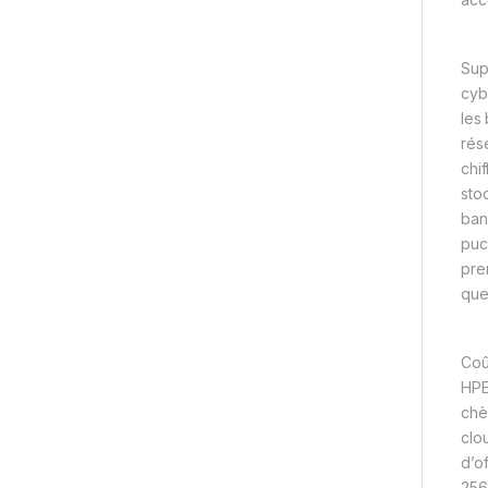
Sup
cyb
les
rés
chi
sto
ban
puc
pre
que
Coû
HPE
chè
clo
d’o
256