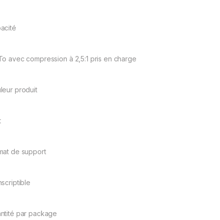
acité
To avec compression à 2,5:1 pris en charge
leur produit
t
mat de support
scriptible
ntité par package