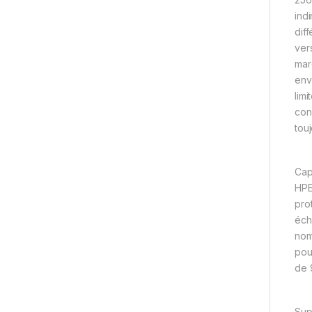
ind
dif
ver
mar
env
lim
con
tou
Cap
HPE
pro
éch
nom
pou
de 
Sup