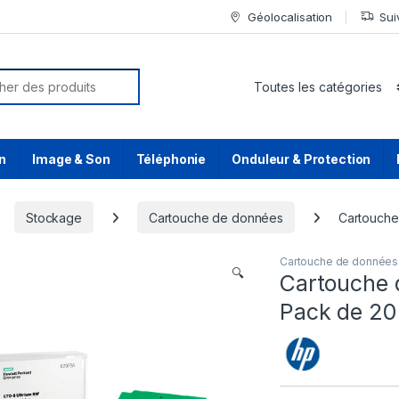
Géolocalisation
Sui
or:
n
Image & Son
Téléphonie
Onduleur & Protection
Stockage
Cartouche de données
Cartouche
Cartouche de données
🔍
Cartouche 
Pack de 2