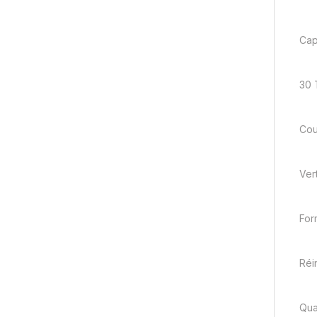
Cap
30 
Cou
Ver
For
Réin
Qua