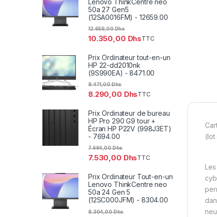
Lenovo ThinkCentre neo
50a 27 Gen5
(12SA0016FM) - 12659.00
12.659,00
Dhs
10.350,00
Dhs
TTC
Prix Ordinateur tout-en-un
HP 22-dd2010nk
(9S990EA) - 8471.00
8.471,00
Dhs
8.290,00
Dhs
TTC
Prix Ordinateur de bureau
HP Pro 290 G9 tour +
Car
Écran HP P22V (998J3ET)
- 7694.00
(lot
7.694,00
Dhs
7.530,00
Dhs
TTC
Les
Prix Ordinateur Tout-en-un
cyb
Lenovo ThinkCentre neo
per
50a 24 Gen 5
(12SC000JFM) - 8304.00
dan
neu
8.304,00
Dhs