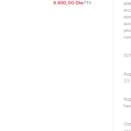
6.900,00
Dhs
TTC
pla
enc
don
aus
plu
con
1:0
Aug
2,5
Aug
hau
Chi
acc