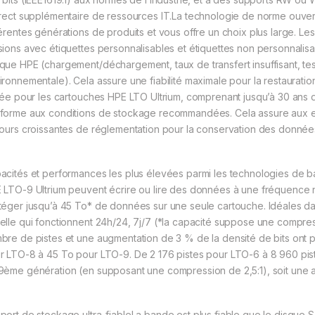
irect supplémentaire de ressources IT.La technologie de norme ouverte
férentes générations de produits et vous offre un choix plus large. L
sions avec étiquettes personnalisables et étiquettes non personnalis
que HPE (chargement/déchargement, taux de transfert insuffisant, tes
ironnementale). Cela assure une fiabilité maximale pour la restaurati
itée pour les cartouches HPE LTO Ultrium, comprenant jusqu’à 30 ans
forme aux conditions de stockage recommandées. Cela assure aux 
jours croissantes de réglementation pour la conservation des données
acités et performances les plus élevées parmi les technologies d
 LTO-9 Ultrium peuvent écrire ou lire des données à une fréquence nat
téger jusqu’à 45 To* de données sur une seule cartouche. Idéales da
elle qui fonctionnent 24h/24, 7j/7 (*la capacité suppose une compre
bre de pistes et une augmentation de 3 % de la densité de bits ont 
r LTO-8 à 45 To pour LTO-9. De 2 176 pistes pour LTO-6 à 8 960 pis
9ème génération (en supposant une compression de 2,5:1), soit une a
port de stockage ultra-fiableLa bande est plus fiable que le disque S