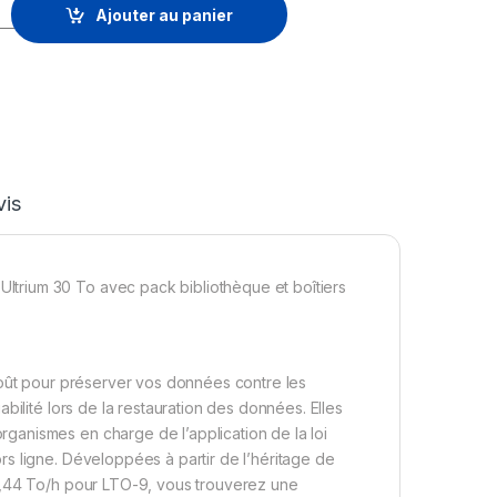
ée HPE LTO-8 30 To Pack de 20 (Q2078AN) quantity
Ajouter au panier
vis
trium 30 To avec pack bibliothèque et boîtiers
coût pour préserver vos données contre les
bilité lors de la restauration des données. Elles
anismes en charge de l’application de la loi
s ligne. Développées à partir de l’héritage de
1,44 To/h pour LTO-9, vous trouverez une