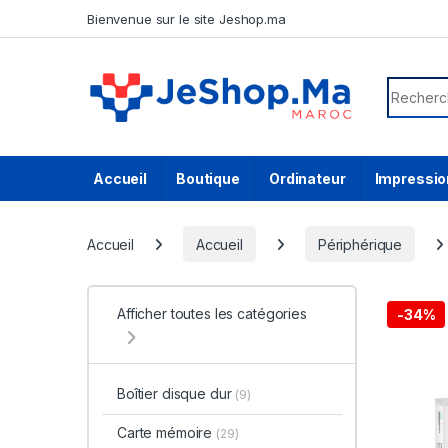
Skip to navigation
Skip to content
Bienvenue sur le site Jeshop.ma
Search f
Accueil
Boutique
Ordinateur
Impressio
Accueil
Accueil
Périphérique
Afficher toutes les catégories
-
34%
Boîtier disque dur
(9)
Carte mémoire
(29)