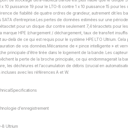
1 x 10 puissance 19 pour le LTO-8 contre 1 x 10 puissance 15 pour les
férence de fiabilité de quatre ordres de grandeur, autrement dit les b
s SATA d’entreprise.Les pertes de données estimées sur une période 
 pétaoctet pour un disque dur contre seulement 7,4 téraoctets pour le
la marque HPE (chargement / déchargement, taux de transfert insuffis
t au-delà de ce qui est requis pour le système HPE LTO Ultrium. Cela p
tauration de vos données.Mécanisme de « pince intelligente » et ver
che principale d’être tirée dans le logement de la bande. Les capteurs
êchent la perte de la broche principale, ce qui endommagerait la ban
ure, les déchirures et l’accumulation de débris (crucial en automatisatio
s incluses avec les références A et W.
hnicalSpecifications
hnologie d’enregistrement
-8 Ultrium