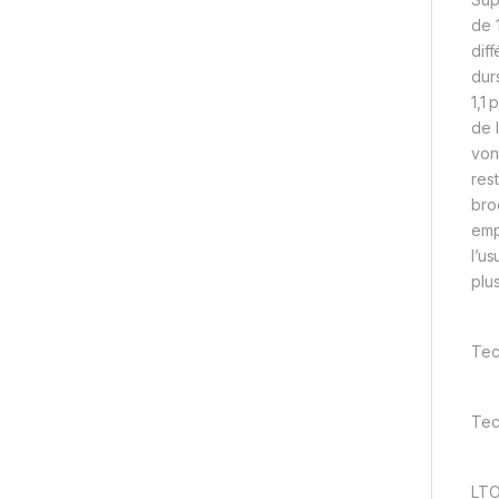
de 
dif
dur
1,1
de 
von
res
bro
emp
l’us
plu
Tec
Tec
LTO