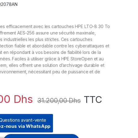
 Q2078AN
es efficacement avec les cartouches HPE LTO-8 30 To
iffrement AES-256 assure une sécurité maximale,
industrielles les plus strictes. Ces cartouches
tection fiable et abordable contre les cyberattaques et
t en répondant à vos besoins de fiabilité lors de la
nées. Faciles à utiliser grâce à HPE StoreOpen et au
tem, elles offrent une solution d’archivage durable et
nvironnement, nécessitant peu de puissance et de
,00
Dhs
TTC
31.200,00
Dhs
Questions avant-vente
ez-nous via WhatsApp