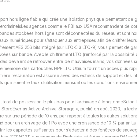
port hors ligne fiable qui crée une isolation physique permettant de
ercriminelsLes agences comme le FBI aux USA recommandent de conser
 bandes stockées hors ligne sont déconnectées du réseau et sont hors 
eaux numériques pour s’attaquer aux entreprises afin de chiffrer leur
ffrement AES 256 bits intégré (sur LTO-5 à LTO-9) vous permet de ga
ckées sur bande. Avec le chiffrement LTO (renforcé par la possibilité
des devaient se retrouver entre de mauvaises mains, vos données se
e mémoire des cartouches HPE LTO Ultrium fournit un accès plus rapid
mière restauration est assurée avec des échecs de support et des i
ls que soient le taux d’utilisation mensuel ou les conditions environne
t total de possession le plus bas pour l’archivage à long termeSelon 
 StoreEver as Active Archival Storage », publié en août 2020, la te
re sur une période de 10 ans, par rapport à toutes les autres solutio
ud pour un archivage de 1 Po avec une croissance de 10 % par an.La 
ffrir les capacités suffisantes pour s’adapter à des fenêtres de sauve
 bits (IEEE1619.1) aux normes de l’industrie, et à des supports RW o