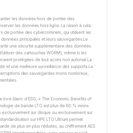
 garder les données hors de portée des
ver les données hors ligne. La raison à cela :
de portée des cybercriminels, qui utilisent les
s données principales et leurs sauvegardes.Le
rantir une sécurité supplémentaire des données
 d’utiliser des cartouches WORM), même si les
raient protégées de tout accès non autorisé.La
e et une meilleure surveillance des supports.La
nterruptions des sauvegardes moins nombreux,
mentales.
le livre blanc d’ESG, « The Economic Benefits of
chnologie de bande LTO est plus de 80 % moins
ns exclusivement sur disque ou exclusivement sur
standardisation sur HPE LTO Ultrium permet
garde de plus en plus réduites, au chiffrement AES
u WORM interchangeables ; sans espace ni coût