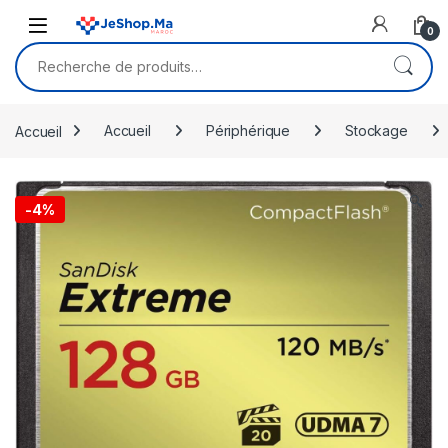
Skip to navigation
Skip to content
0
Recherche pour :
Accueil
Accueil
Périphérique
Stockage
🔍
-
4%