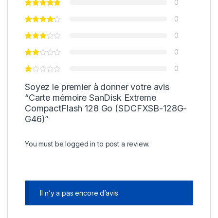
0
0
0
0
0
Soyez le premier à donner votre avis
“Carte mémoire SanDisk Extreme
CompactFlash 128 Go (SDCFXSB-128G-
G46)”
You must be
logged in
to post a review.
Il n’y a pas encore d’avis.