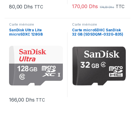
170,00
Dhs
80,00
Dhs
TTC
TTC
174,00
Dhs
Carte mémoire
Carte mémoire
SanDisk Ultra Lite
Carte microSDHC SanDisk
microSDXC 128GB
32 GB (SDSDQM-032G-B35)
(SDSQUNR-128G-GN6MN)
166,00
Dhs
TTC