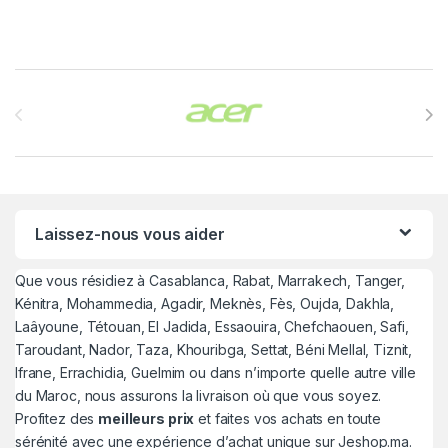
Brands Carousel
Laissez-nous vous aider
Que vous résidiez à Casablanca, Rabat, Marrakech, Tanger,
Kénitra, Mohammedia, Agadir, Meknès, Fès, Oujda, Dakhla,
Laâyoune, Tétouan, El Jadida, Essaouira, Chefchaouen, Safi,
Taroudant, Nador, Taza, Khouribga, Settat, Béni Mellal, Tiznit,
Ifrane, Errachidia, Guelmim ou dans n’importe quelle autre ville
du Maroc, nous assurons la livraison où que vous soyez.
Profitez des
meilleurs prix
et faites vos achats en toute
sérénité avec une expérience d’achat unique sur Jeshop.ma.