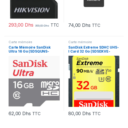
293,00
Dhs
74,00
Dhs
TTC
TTC
300,00
Dhs
Carte mémoire
Carte mémoire
Carte Mémoire SanDisk
SanDisk Extreme SDHC UHS-
Ultra 16 Go (SDSQUNS-
I Card 32 Go (SDSDXVE-
016G-GN3MN)
032GNCIN)
62,00
Dhs
80,00
Dhs
TTC
TTC