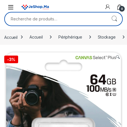
Skip to navigation
Skip to content
0
Recherche pour :
Accueil
Accueil
Périphérique
Stockage
🔍
-
3%