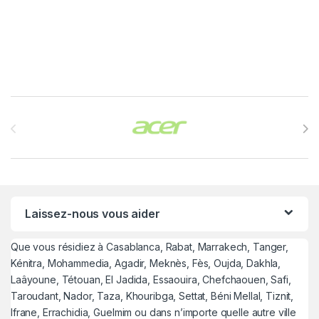
Brands Carousel
Laissez-nous vous aider
Que vous résidiez à Casablanca, Rabat, Marrakech, Tanger,
Kénitra, Mohammedia, Agadir, Meknès, Fès, Oujda, Dakhla,
Laâyoune, Tétouan, El Jadida, Essaouira, Chefchaouen, Safi,
Taroudant, Nador, Taza, Khouribga, Settat, Béni Mellal, Tiznit,
Ifrane, Errachidia, Guelmim ou dans n’importe quelle autre ville