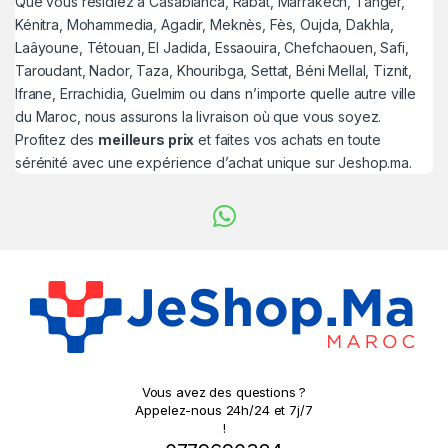
Que vous résidiez à Casablanca, Rabat, Marrakech, Tanger,
Kénitra, Mohammedia, Agadir, Meknès, Fès, Oujda, Dakhla,
Laâyoune, Tétouan, El Jadida, Essaouira, Chefchaouen, Safi,
Taroudant, Nador, Taza, Khouribga, Settat, Béni Mellal, Tiznit,
Ifrane, Errachidia, Guelmim ou dans n’importe quelle autre ville
du Maroc, nous assurons la livraison où que vous soyez.
Profitez des
meilleurs prix
et faites vos achats en toute
sérénité avec une expérience d’achat unique sur Jeshop.ma.
Vous avez des questions ?
Appelez-nous 24h/24 et 7j/7
!