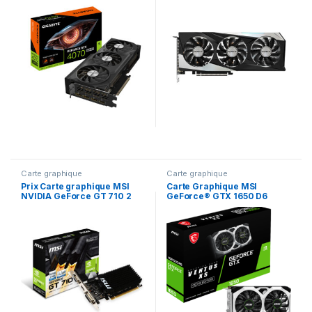
(GV-N407SWF3OC-12GD) – –
GDDR6 (GV-N3060GAMING
OC-12GD 2.0) – –
Carte graphique
Carte graphique
Prix Carte graphique MSI
Carte Graphique MSI
NVIDIA GeForce GT 710 2
GeForce® GTX 1650 D6
GD3H LP (CGMSI009) – –
VENTUS XS OCV3 (912-
V812-004)