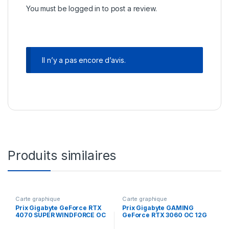
You must be
logged in
to post a review.
Il n’y a pas encore d’avis.
Produits similaires
Carte graphique
Carte graphique
Prix Gigabyte GeForce RTX
Prix Gigabyte GAMING
4070 SUPER WINDFORCE OC
GeForce RTX 3060 OC 12G
12G NVIDIA 12 Go GDDR6X
(rev. 2.0) NVIDIA 12 Go