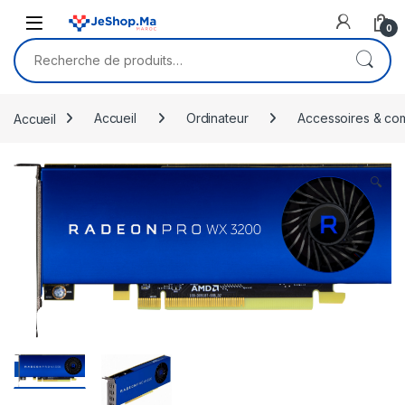
Skip to navigation
Skip to content
0
Recherche pour :
Accueil
Accueil
Ordinateur
Accessoires & co
🔍