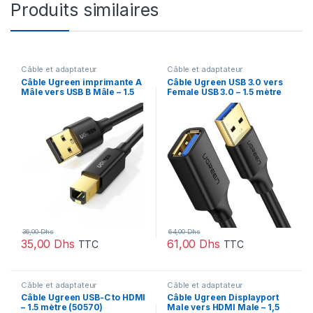
Produits similaires
Câble et adaptateur
Câble et adaptateur
Câble Ugreen imprimante A
Câble Ugreen USB 3.0 vers
Mâle vers USB B Mâle – 1.5
Female USB 3.0 – 1.5 mètre
mètre (10350)
(30126)
36,00
Dhs
64,00
Dhs
35,00
Dhs
61,00
Dhs
TTC
TTC
Câble et adaptateur
Câble et adaptateur
Câble Ugreen USB-C to HDMI
Câble Ugreen Displayport
– 1.5 mètre (50570)
Male vers HDMI Male – 1,5