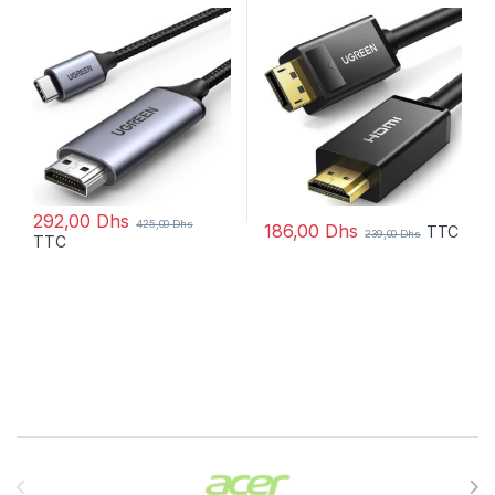
mètre (10239)
292,00
Dhs
425,00
Dhs
186,00
Dhs
TTC
239,00
Dhs
TTC
Brands Carousel