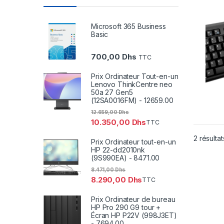
fil (
Microsoft 365 Business
Basic
700,00
Dhs
TTC
Prix Ordinateur Tout-en-un
Lenovo ThinkCentre neo
50a 27 Gen5
(12SA0016FM) - 12659.00
12.659,00
Dhs
10.350,00
Dhs
TTC
2 résultat
Prix Ordinateur tout-en-un
HP 22-dd2010nk
(9S990EA) - 8471.00
8.471,00
Dhs
8.290,00
Dhs
TTC
Prix Ordinateur de bureau
HP Pro 290 G9 tour +
Écran HP P22V (998J3ET)
- 7694.00