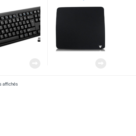
CKW200FR) – –
2EP) – –
s affichés