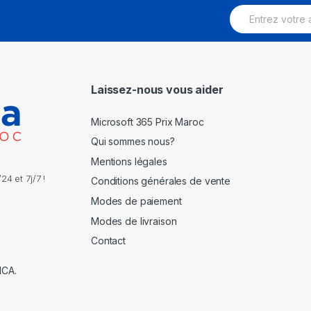
E
m
a
i
l
*
Laissez-nous vous aider
Microsoft 365 Prix Maroc
Qui sommes nous?
Mentions légales
4 et 7j/7 !
Conditions générales de vente
Modes de paiement
Modes de livraison
Contact
NCA.