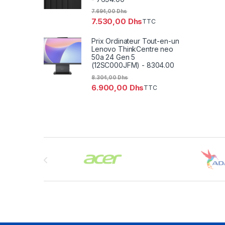
7.694,00
Dhs
7.530,00
Dhs
TTC
Prix Ordinateur Tout-en-un
Lenovo ThinkCentre neo
50a 24 Gen 5
(12SC000JFM) - 8304.00
8.304,00
Dhs
6.900,00
Dhs
TTC
Brands Carousel