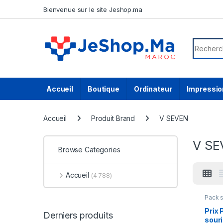
Skip to navigation
Skip to content
Bienvenue sur le site Jeshop.ma
Search f
Accueil
Boutique
Ordinateur
Impressio
Accueil
Produit Brand
V SEVEN
V SE
Browse Categories
Accueil
(4 788)
Pack s
Prix 
Derniers produits
sour