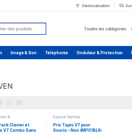
Géolocalisation
Sui
or:
n
Image & Son
Téléphonie
Onduleur & Protection
VEN
ans fil
Espace Gaming
Pack Clavier et
Prix Tapis V7 pour
is V7 Combo Sans
Souris – Noir (MP01BLK-