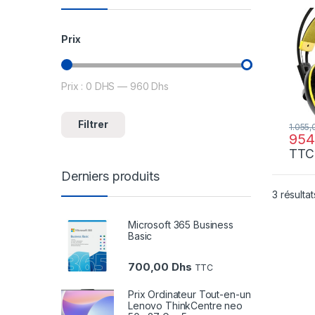
avec 
mm (
Prix
Prix :
0 DHS
—
960 Dhs
Prix min
Prix max
Filtrer
1.055
954
TTC
Derniers produits
3 résultat
Microsoft 365 Business
Basic
700,00
Dhs
TTC
Prix Ordinateur Tout-en-un
Lenovo ThinkCentre neo