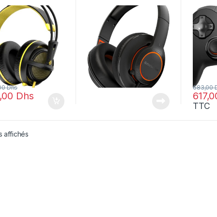
Micro – Jack 3,5
(61420) – –
Stratu
51138)
683.00
,00
Dhs
683,00
,00
Dhs
617,
TTC
s affichés