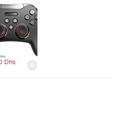
s XL (69050) –
 – 683.00
Dhs
00
Dhs