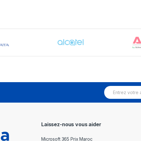
E
m
a
i
l
*
Laissez-nous vous aider
Microsoft 365 Prix Maroc