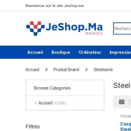
Skip to navigation
Skip to content
Bienvenue sur le site Jeshop.ma
Search f
Accueil
Boutique
Ordinateur
Impressio
Accueil
Produit Brand
Steelserie
Steel
Browse Categories
Accueil
(4 788)
Casqu
Casq
Filtres
Stee