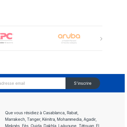
S'inscrire
Que vous résidiez à Casablanca, Rabat,
Marrakech, Tanger, Kénitra, Mohammedia, Agadir,
Meknès, Fès, Oujda, Dakhla, Laâyoune, Tétouan, El