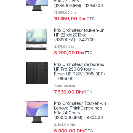
50a 27 Gen5
(12SA0016FM) - 12659.00
12.659,00
Dhs
10.350,00
Dhs
TTC
Prix Ordinateur tout-en-un
HP 22-dd2010nk
(9S990EA) - 8471.00
8.471,00
Dhs
8.290,00
Dhs
TTC
Prix Ordinateur de bureau
HP Pro 290 G9 tour +
Écran HP P22V (998J3ET)
- 7694.00
7.694,00
Dhs
7.530,00
Dhs
TTC
Prix Ordinateur Tout-en-un
Lenovo ThinkCentre neo
50a 24 Gen 5
(12SC000JFM) - 8304.00
8.304,00
Dhs
6.900,00
Dhs
TTC