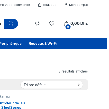
vre votre commande
Boutique
Mon compte
0,00
Dhs
0
Périphérique
Réseaux & Wi-Fi
3 résultats affichés
Gaming
ntrôleur de jeu
l SteelSeries