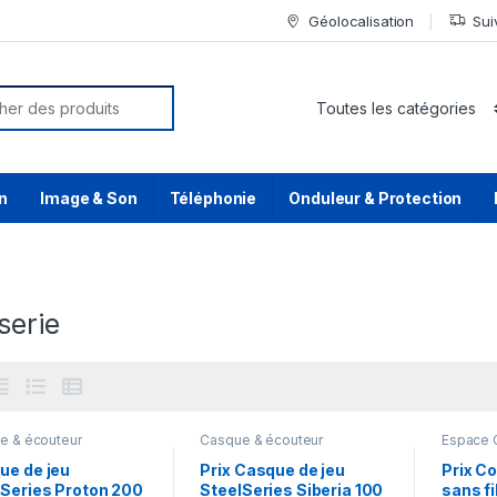
Géolocalisation
Sui
or:
n
Image & Son
Téléphonie
Onduleur & Protection
serie
e & écouteur
Casque & écouteur
Espace 
ue de jeu
Prix Casque de jeu
Prix Co
lSeries Proton 200
SteelSeries Siberia 100
sans fi